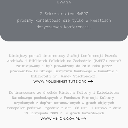
UWAGA
Z Sekretariatem MABPZ
prosimy kontaktować się tylko w kwestiach
dotyczących Konferencji.
Niniejszy portal internetowy Stałej Konferencji Muzeów,
Archiwów i Bibliotek Polskich na Zachodzie (MABPZ) został
zainicjowany i był prowadzony do 2018 roku przez
pracowników Polskiego Instytutu Naukowego w Kanadzie i
Biblioteki im. Wandy Stachiewicz.
WWW.POLISHINSTITUTE.ORG
Dofinansowano ze środków Ministra Kultury i Dziedzictwa
Narodowego pochodzących z Funduszu Promocji Kultury,
uzyskanych z dopłat ustanowionych w grach objętych
monopolem państwa, zgodnie z art. 80 ust. 1 ustawy z dnia
19 listopada 2009 r. o grach hazardowych
WWW.MKIDN.GOV.PL