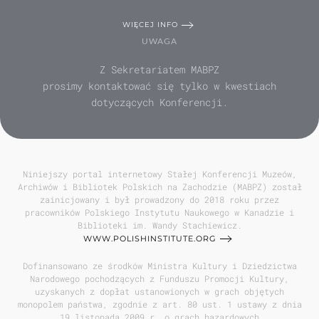
WIĘCEJ INFO
UWAGA
Z Sekretariatem MABPZ
prosimy kontaktować się tylko w kwestiach
dotyczących Konferencji.
Niniejszy portal internetowy Stałej Konferencji Muzeów,
Archiwów i Bibliotek Polskich na Zachodzie (MABPZ) został
zainicjowany i był prowadzony do 2018 roku przez
pracowników Polskiego Instytutu Naukowego w Kanadzie i
Biblioteki im. Wandy Stachiewicz.
WWW.POLISHINSTITUTE.ORG
Dofinansowano ze środków Ministra Kultury i Dziedzictwa
Narodowego pochodzących z Funduszu Promocji Kultury,
uzyskanych z dopłat ustanowionych w grach objętych
monopolem państwa, zgodnie z art. 80 ust. 1 ustawy z dnia
19 listopada 2009 r. o grach hazardowych