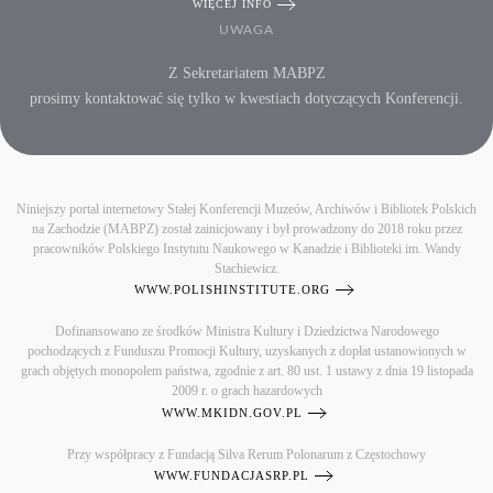
WIĘCEJ INFO
UWAGA
Z Sekretariatem MABPZ
prosimy kontaktować się tylko w kwestiach dotyczących Konferencji.
Niniejszy portal internetowy Stałej Konferencji Muzeów, Archiwów i Bibliotek Polskich
na Zachodzie (MABPZ) został zainicjowany i był prowadzony do 2018 roku przez
pracowników Polskiego Instytutu Naukowego w Kanadzie i Biblioteki im. Wandy
Stachiewicz.
WWW.POLISHINSTITUTE.ORG
Dofinansowano ze środków Ministra Kultury i Dziedzictwa Narodowego
pochodzących z Funduszu Promocji Kultury, uzyskanych z dopłat ustanowionych w
grach objętych monopolem państwa, zgodnie z art. 80 ust. 1 ustawy z dnia 19 listopada
2009 r. o grach hazardowych
WWW.MKIDN.GOV.PL
Przy współpracy z Fundacją Silva Rerum Polonarum z Częstochowy
WWW.FUNDACJASRP.PL