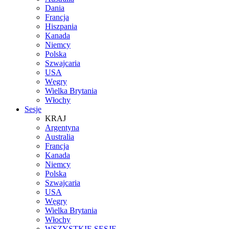
Dania
Francja
Hiszpania
Kanada
Niemcy
Polska
Szwajcaria
USA
Węgry
Wielka Brytania
Włochy
Sesje
KRAJ
Argentyna
Australia
Francja
Kanada
Niemcy
Polska
Szwajcaria
USA
Węgry
Wielka Brytania
Włochy
WSZYSTKIE SESJE