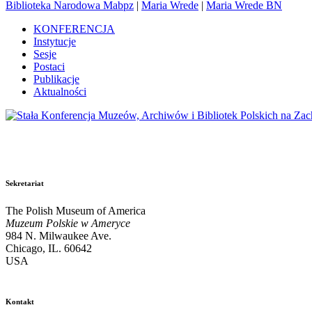
Biblioteka Narodowa Mabpz
|
Maria Wrede
|
Maria Wrede BN
KONFERENCJA
Instytucje
Sesje
Postaci
Publikacje
Aktualności
Sekretariat
The Polish Museum of America
Muzeum Polskie w Ameryce
984 N. Milwaukee Ave.
Chicago, IL. 60642
USA
Kontakt