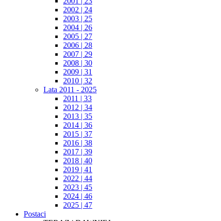
2001 | 23
2002 | 24
2003 | 25
2004 | 26
2005 | 27
2006 | 28
2007 | 29
2008 | 30
2009 | 31
2010 | 32
Lata 2011 - 2025
2011 | 33
2012 | 34
2013 | 35
2014 | 36
2015 | 37
2016 | 38
2017 | 39
2018 | 40
2019 | 41
2022 | 44
2023 | 45
2024 | 46
2025 | 47
Postaci