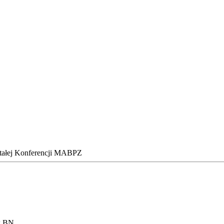
 Stałej Konferencji MABPZ
w BN.