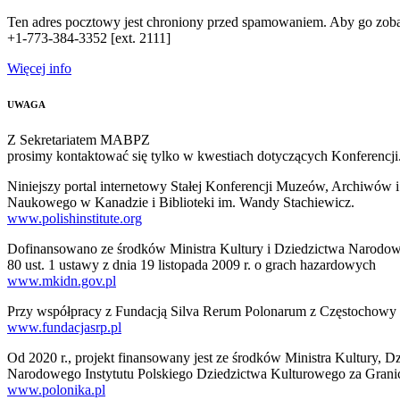
Ten adres pocztowy jest chroniony przed spamowaniem. Aby go zobacz
+1-773-384-3352 [ext. 2111]
Więcej info
UWAGA
Z Sekretariatem MABPZ
prosimy kontaktować się tylko w kwestiach dotyczących Konferencji
Niniejszy portal internetowy Stałej Konferencji Muzeów, Archiwów 
Naukowego w Kanadzie i Biblioteki im. Wandy Stachiewicz.
www.polishinstitute.org
Dofinansowano ze środków Ministra Kultury i Dziedzictwa Narodow
80 ust. 1 ustawy z dnia 19 listopada 2009 r. o grach hazardowych
www.mkidn.gov.pl
Przy współpracy z Fundacją Silva Rerum Polonarum z Częstochowy
www.fundacjasrp.pl
Od 2020 r., projekt finansowany jest ze środków Ministra Kultury,
Narodowego Instytutu Polskiego Dziedzictwa Kulturowego za Granic
www.polonika.pl