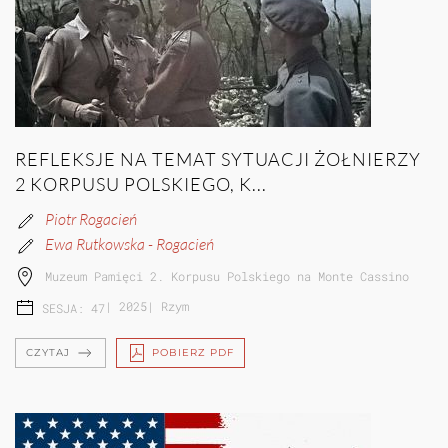
REFLEKSJE NA TEMAT SYTUACJI ŻOŁNIERZY
2 KORPUSU POLSKIEGO, K...
Piotr Rogacień
Ewa Rutkowska - Rogacień
Muzeum Pamięci 2. Korpusu Polskiego na Monte Cassino
|
2025
|
Rzym
SESJA: 47
CZYTAJ
POBIERZ PDF