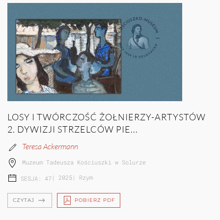
LOSY I TWÓRCZOŚĆ ŻOŁNIERZY-ARTYSTÓW
2. DYWIZJI STRZELCÓW PIE...
Teresa Ackermann
Muzeum Tadeusza Kościuszki w Solurze
|
2025
|
Rzym
SESJA: 47
CZYTAJ
POBIERZ PDF