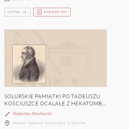
CZYTAJ
POBIERZ PDF
SOLURSKIE PAMIĄTKI PO TADEUSZU
KOŚCIUSZCE OCALAŁE Z HEKATOMB...
Radosław Pawłowski
Muzeum Tadeusza Kościuszki w Solurze