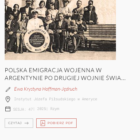
POLSKA EMIGRACJA WOJENNA W
ARGENTYNIE PO DRUGIEJ WOJNIE ŚWIA...
Ewa Krystyna Hoffman-Jędruch
Instytut Józefa Piłsudskiego w Ameryce
|
2025
|
Rzym
SESJA: 47
CZYTAJ
POBIERZ PDF