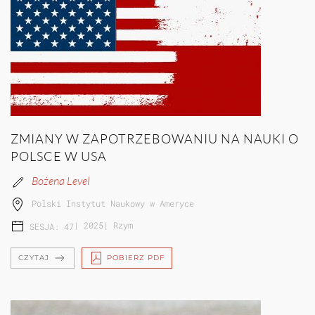
ZMIANY W ZAPOTRZEBOWANIU NA NAUKI O
POLSCE W USA
Bożena Level
Polski Instytut Naukowy w Ameryce
|
2025
|
Rzym
SESJA: 47
CZYTAJ
POBIERZ PDF