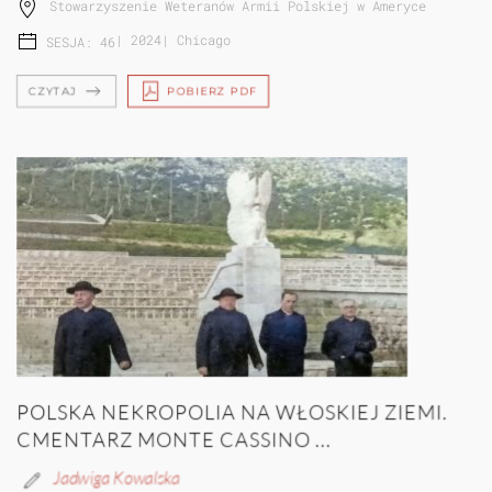
Stowarzyszenie Weteranów Armii Polskiej w Ameryce
|
2024
|
Chicago
SESJA: 46
CZYTAJ
POBIERZ PDF
POLSKA NEKROPOLIA NA WŁOSKIEJ ZIEMI.
CMENTARZ MONTE CASSINO ...
Jadwiga Kowalska