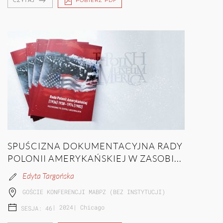
CZYTAJ
POBIERZ PDF
SPUŚCIZNA DOKUMENTACYJNA RADY
POLONII AMERYKAŃSKIEJ W ZASOBI...
Edyta Targońska
GOŚCIE KONFERENCJI MABPZ (BEZ INSTYTUCJI)
|
2024
|
Chicago
SESJA: 46