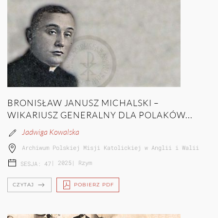
BRONISŁAW JANUSZ MICHALSKI –
WIKARIUSZ GENERALNY DLA POLAKÓW...
Jadwiga Kowalska
Archiwum Polskiej Misji Katolickiej w Anglii i Walii
|
2025
|
Rzym
SESJA: 47
CZYTAJ
POBIERZ PDF