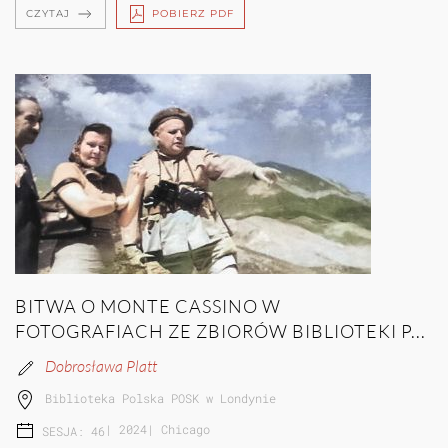
CZYTAJ
POBIERZ PDF
BITWA O MONTE CASSINO W
FOTOGRAFIACH ZE ZBIORÓW BIBLIOTEKI P...
Dobrosława Platt
Biblioteka Polska POSK w Londynie
|
2024
|
Chicago
SESJA: 46