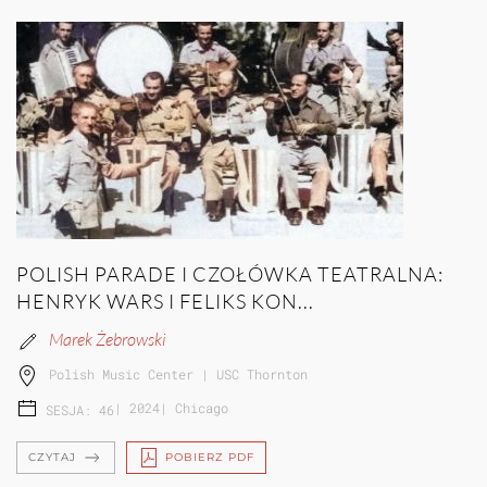
POLISH PARADE I CZOŁÓWKA TEATRALNA:
HENRYK WARS I FELIKS KON...
Marek Żebrowski
Polish Music Center | USC Thornton
|
2024
|
Chicago
SESJA: 46
CZYTAJ
POBIERZ PDF