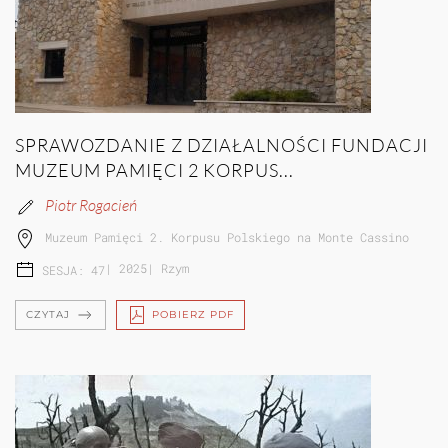
SPRAWOZDANIE Z DZIAŁALNOŚCI FUNDACJI
MUZEUM PAMIĘCI 2 KORPUS...
Piotr Rogacień
Muzeum Pamięci 2. Korpusu Polskiego na Monte Cassino
|
2025
|
Rzym
SESJA: 47
CZYTAJ
POBIERZ PDF