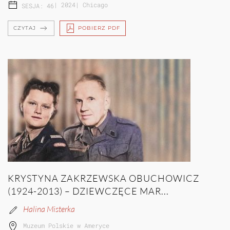
|
2024
|
Chicago
SESJA: 46
CZYTAJ
POBIERZ PDF
KRYSTYNA ZAKRZEWSKA OBUCHOWICZ
(1924-2013) – DZIEWCZĘCE MAR...
Halina Misterka
Muzeum Polskie w Ameryce