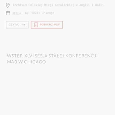
Archiwum Polskiej Misji Katolickiej w Anglii i Walii
|
2024
|
Chicago
SESJA: 46
CZYTAJ
POBIERZ PDF
WSTĘP. XLVI SESJA STAŁEJ KONFERENCJI
MAB W CHICAGO
Małgorzata Kot
Richard Owsiany
Muzeum Polskie w Ameryce
|
2024
|
Chicago
SESJA: 46
CZYTAJ
POBIERZ PDF