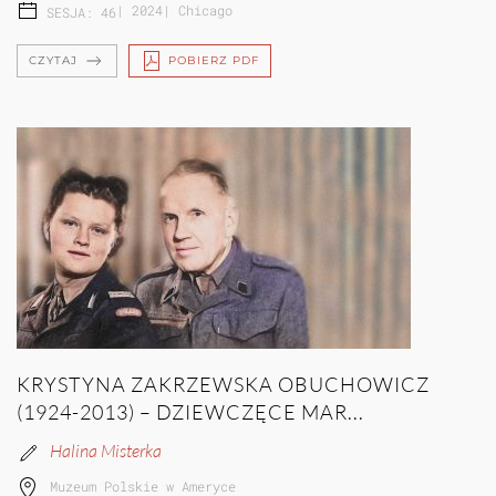
|
2024
|
Chicago
SESJA: 46
CZYTAJ
POBIERZ PDF
KRYSTYNA ZAKRZEWSKA OBUCHOWICZ
(1924-2013) – DZIEWCZĘCE MAR...
Halina Misterka
Muzeum Polskie w Ameryce