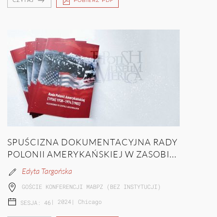
CZYTAJ
POBIERZ PDF
SPUŚCIZNA DOKUMENTACYJNA RADY
POLONII AMERYKAŃSKIEJ W ZASOBI...
Edyta Targońska
GOŚCIE KONFERENCJI MABPZ (BEZ INSTYTUCJI)
|
2024
|
Chicago
SESJA: 46