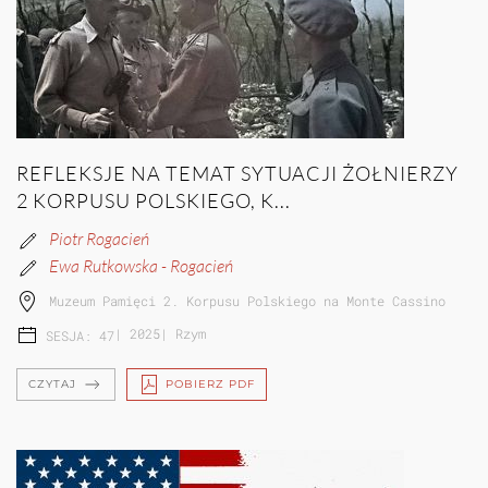
REFLEKSJE NA TEMAT SYTUACJI ŻOŁNIERZY
2 KORPUSU POLSKIEGO, K...
Piotr Rogacień
Ewa Rutkowska - Rogacień
Muzeum Pamięci 2. Korpusu Polskiego na Monte Cassino
|
2025
|
Rzym
SESJA: 47
CZYTAJ
POBIERZ PDF