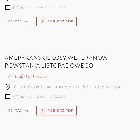
|
2024
|
Chicago
SESJA: 46
CZYTAJ
POBIERZ PDF
AMERYKAŃSKIE LOSY WETERANÓW
POWSTANIA LISTOPADOWEGO
Teofil Lachowicz
Stowarzyszenie Weteranów Armii Polskiej w Ameryce
|
2024
|
Chicago
SESJA: 46
CZYTAJ
POBIERZ PDF