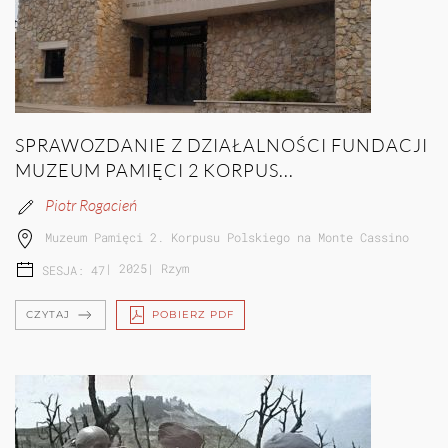
SPRAWOZDANIE Z DZIAŁALNOŚCI FUNDACJI
MUZEUM PAMIĘCI 2 KORPUS...
Piotr Rogacień
Muzeum Pamięci 2. Korpusu Polskiego na Monte Cassino
|
2025
|
Rzym
SESJA: 47
CZYTAJ
POBIERZ PDF