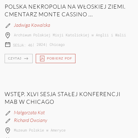
POLSKA NEKROPOLIA NA WŁOSKIEJ ZIEMI.
CMENTARZ MONTE CASSINO ...
Jadwiga Kowalska
Archiwum Polskiej Misji Katolickiej w Anglii i Walii
|
2024
|
Chicago
SESJA: 46
CZYTAJ
POBIERZ PDF
WSTĘP. XLVI SESJA STAŁEJ KONFERENCJI
MAB W CHICAGO
Małgorzata Kot
Richard Owsiany
Muzeum Polskie w Ameryce