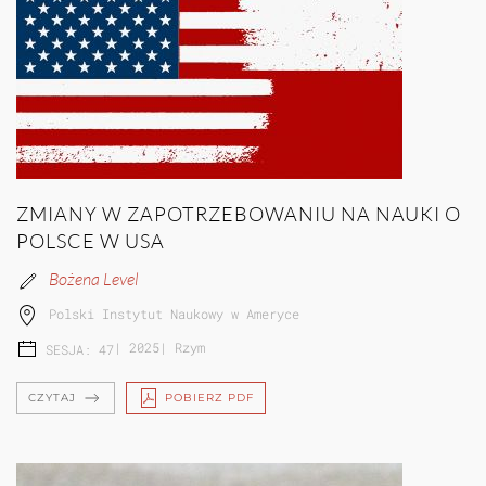
ZMIANY W ZAPOTRZEBOWANIU NA NAUKI O
POLSCE W USA
Bożena Level
Polski Instytut Naukowy w Ameryce
|
2025
|
Rzym
SESJA: 47
CZYTAJ
POBIERZ PDF