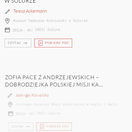
W SOLURZE
Teresa Ackermann
Muzeum Tadeusza Kościuszki w Solurze
|
2023
|
Solura
SESJA: 45
CZYTAJ
POBIERZ PDF
ZOFIA PACE Z ANDRZEJEWSKICH –
DOBRODZIEJKA POLSKIEJ MISJI KA...
Jadwiga Kowalska
Archiwum Polskiej Misji Katolickiej w Anglii i Walii
|
2023
|
Solura
SESJA: 45
CZYTAJ
POBIERZ PDF