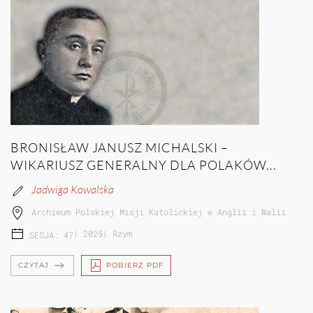
BRONISŁAW JANUSZ MICHALSKI –
WIKARIUSZ GENERALNY DLA POLAKÓW...
Jadwiga Kowalska
Archiwum Polskiej Misji Katolickiej w Anglii i Walii
|
2025
|
Rzym
SESJA: 47
CZYTAJ
POBIERZ PDF