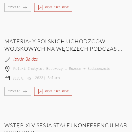
CZYTAJ
POBIERZ PDF
MATERIAŁY POLSKICH UCHODŹCÓW
WOJSKOWYCH NA WĘGRZECH PODCZAS ...
István Balázs
Polski Instytut Badawczy i Muzeum w Budapeszcie
|
2023
|
Solura
SESJA: 45
CZYTAJ
POBIERZ PDF
WSTĘP. XLV SESJA STAŁEJ KONFERENCJI MAB