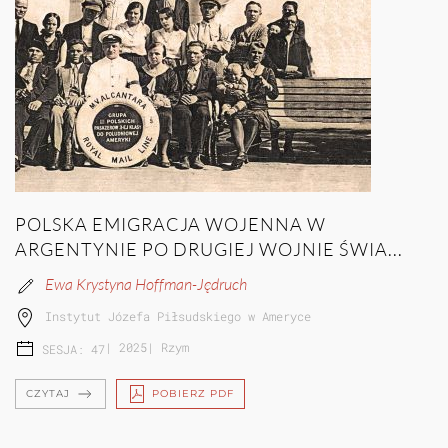
POLSKA EMIGRACJA WOJENNA W
ARGENTYNIE PO DRUGIEJ WOJNIE ŚWIA...
Ewa Krystyna Hoffman-Jędruch
Instytut Józefa Piłsudskiego w Ameryce
|
2025
|
Rzym
SESJA: 47
CZYTAJ
POBIERZ PDF