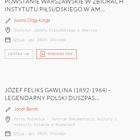
POWSTANIE WARSZAWSKIE W ZBIORACH
INSTYTUTU PIŁSUDSKIEGO W AM...
Iwona Drąg-Korga
Instytut Józefa Piłsudskiego w Ameryce
|
2024
|
Chicago
SESJA: 46
CZYTAJ
POBIERZ PDF
JÓZEF FELIKS GAWLINA (1892-1964) -
LEGENDARNY POLSKI DUSZPAS...
Jacek Barski
Porta Polonica - Centrum Dokumentacji Kultury i
Historii Polaków w Niemczech
|
2024
|
Chicago
SESJA: 46