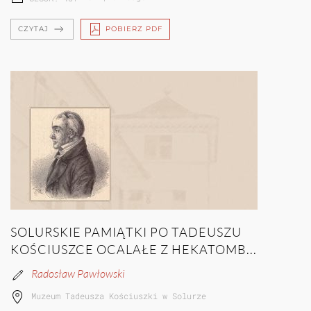
CZYTAJ
POBIERZ PDF
SOLURSKIE PAMIĄTKI PO TADEUSZU
KOŚCIUSZCE OCALAŁE Z HEKATOMB...
Radosław Pawłowski
Muzeum Tadeusza Kościuszki w Solurze