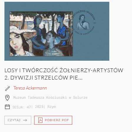
LOSY I TWÓRCZOŚĆ ŻOŁNIERZY-ARTYSTÓW
2. DYWIZJI STRZELCÓW PIE...
Teresa Ackermann
Muzeum Tadeusza Kościuszki w Solurze
|
2025
|
Rzym
SESJA: 47
CZYTAJ
POBIERZ PDF