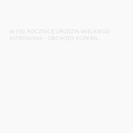
W 550. ROCZNICĘ URODZIN WIELKIEGO
ASTRONOMA – OBCHODY KOPERN...
Stefan Władysiuk
Polski Instytut Naukowy w Kanadzie i Biblioteka im.
Wandy Stachiewicz
|
2023
|
Solura
SESJA: 45
CZYTAJ
POBIERZ PDF
TADEUSZ KOŚCIUSZKO: ARTYSTA I
KOMPOZYTOR?