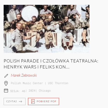
POLISH PARADE I CZOŁÓWKA TEATRALNA:
HENRYK WARS I FELIKS KON...
Marek Żebrowski
Polish Music Center | USC Thornton
|
2024
|
Chicago
SESJA: 46
CZYTAJ
POBIERZ PDF