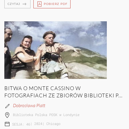
CZYTAJ
POBIERZ PDF
BITWA O MONTE CASSINO W
FOTOGRAFIACH ZE ZBIORÓW BIBLIOTEKI P...
Dobrosława Platt
Biblioteka Polska POSK w Londynie
|
2024
|
Chicago
SESJA: 46