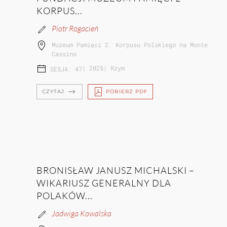
KORPUS...
Piotr Rogacień
Muzeum Pamięci 2. Korpusu Polskiego na Monte
Cassino
|
2025
|
Rzym
SESJA: 47
CZYTAJ
POBIERZ PDF
BRONISŁAW JANUSZ MICHALSKI –
WIKARIUSZ GENERALNY DLA
POLAKÓW...
Jadwiga Kowalska