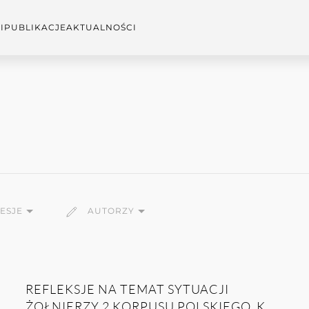
I
PUBLIKACJE
AKTUALNOŚCI
SESJE
AUTORZY
REFLEKSJE NA TEMAT SYTUACJI
ŻOŁNIERZY 2 KORPUSU POLSKIEGO, K...