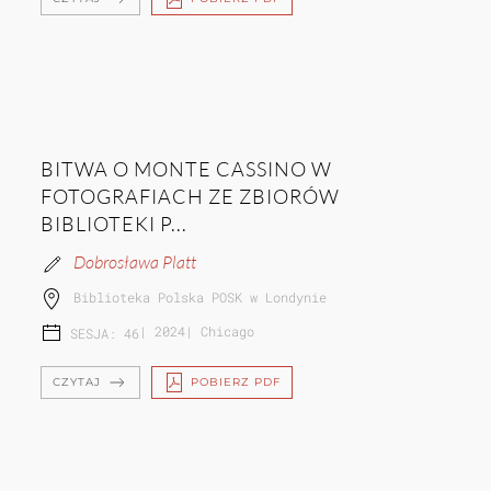
BITWA O MONTE CASSINO W
FOTOGRAFIACH ZE ZBIORÓW
BIBLIOTEKI P...
Dobrosława Platt
Biblioteka Polska POSK w Londynie
|
2024
|
Chicago
SESJA: 46
CZYTAJ
POBIERZ PDF