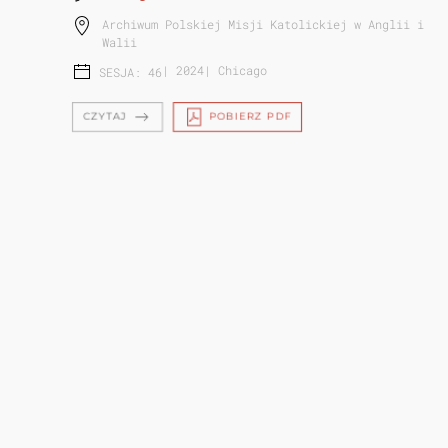
Archiwum Polskiej Misji Katolickiej w Anglii i
Walii
|
2024
|
Chicago
SESJA: 46
CZYTAJ
POBIERZ PDF
POWSTANIE WARSZAWSKIE W
ZBIORACH INSTYTUTU PIŁSUDSKIEGO
W AM...
Iwona Drąg-Korga
Instytut Józefa Piłsudskiego w Ameryce
|
2024
|
Chicago
SESJA: 46