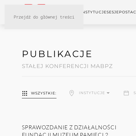
KONFERENCJA
INSTYTUCJE
SESJE
POSTAC
Przejdź do głównej treści
PUBLIKACJE
STAŁEJ KONFERENCJI MABPZ
INSTYTUCJE
WSZYSTKIE:
SPRAWOZDANIE Z DZIAŁALNOŚCI
FUNDACJI MUZEUM PAMIĘCI 2