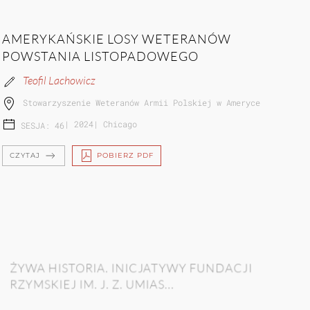
AMERYKAŃSKIE LOSY WETERANÓW
POWSTANIA LISTOPADOWEGO
Teofil Lachowicz
Stowarzyszenie Weteranów Armii Polskiej w Ameryce
|
2024
|
Chicago
SESJA: 46
CZYTAJ
POBIERZ PDF
ŻYWA HISTORIA. INICJATYWY FUNDACJI
RZYMSKIEJ IM. J. Z. UMIAS...
Krystyna Jaworska