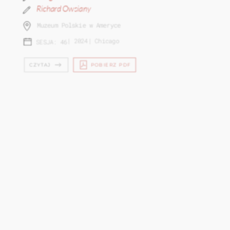
Richard Owsiany
Muzeum Polskie w Ameryce
|
2024
|
Chicago
SESJA: 46
CZYTAJ
POBIERZ PDF
JÓZEF FELIKS GAWLINA (1892-1964) -
LEGENDARNY POLSKI DUSZPAS...
Jacek Barski
Porta Polonica - Centrum Dokumentacji Kultury i
Historii Polaków w Niemczech
|
2024
|
Chicago
SESJA: 46