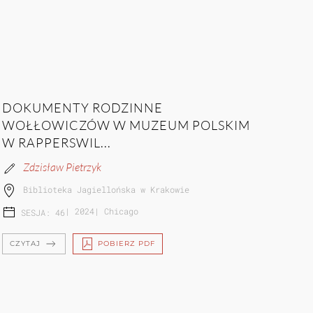
DOKUMENTY RODZINNE
WOŁŁOWICZÓW W MUZEUM POLSKIM
W RAPPERSWIL...
Zdzisław Pietrzyk
Biblioteka Jagiellońska w Krakowie
|
2024
|
Chicago
SESJA: 46
CZYTAJ
POBIERZ PDF