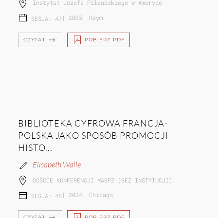
Instytut Józefa Piłsudskiego w Ameryce
|
2025
|
Rzym
SESJA: 47
CZYTAJ
POBIERZ PDF
BIBLIOTEKA CYFROWA FRANCJA-
POLSKA JAKO SPOSÓB PROMOCJI
HISTO...
Elisabeth Walle
GOŚCIE KONFERENCJI MABPZ (BEZ INSTYTUCJI)
|
2024
|
Chicago
SESJA: 46
CZYTAJ
POBIERZ PDF