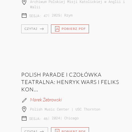
Archiwum Polskiej Misji Katolickiej w Anglii i
Walii
|
2025
|
Rzym
SESJA: 47
CZYTAJ
POBIERZ PDF
POLISH PARADE I CZOŁÓWKA
TEATRALNA: HENRYK WARS I FELIKS
KON...
Marek Żebrowski
Polish Music Center | USC Thornton
|
2024
|
Chicago
SESJA: 46
CZYTAJ
POBIERZ PDF