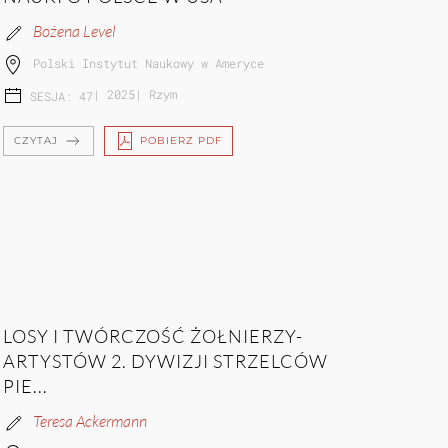
Bożena Level
Polski Instytut Naukowy w Ameryce
|
2025
|
Rzym
SESJA: 47
CZYTAJ
POBIERZ PDF
LOSY I TWÓRCZOŚĆ ŻOŁNIERZY-
ARTYSTÓW 2. DYWIZJI STRZELCÓW
PIE...
Teresa Ackermann