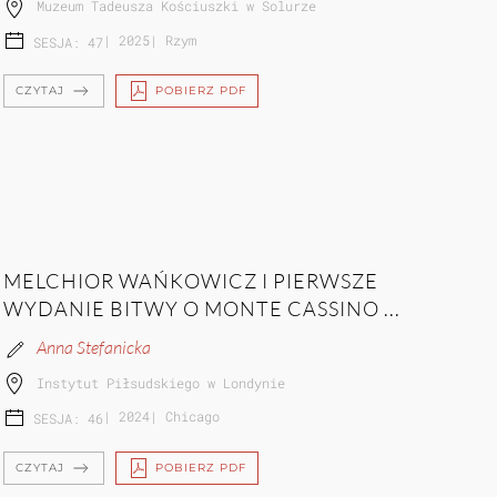
Muzeum Tadeusza Kościuszki w Solurze
|
2025
|
Rzym
SESJA: 47
CZYTAJ
POBIERZ PDF
MELCHIOR WAŃKOWICZ I PIERWSZE
WYDANIE BITWY O MONTE CASSINO ...
Anna Stefanicka
Instytut Piłsudskiego w Londynie
|
2024
|
Chicago
SESJA: 46
CZYTAJ
POBIERZ PDF