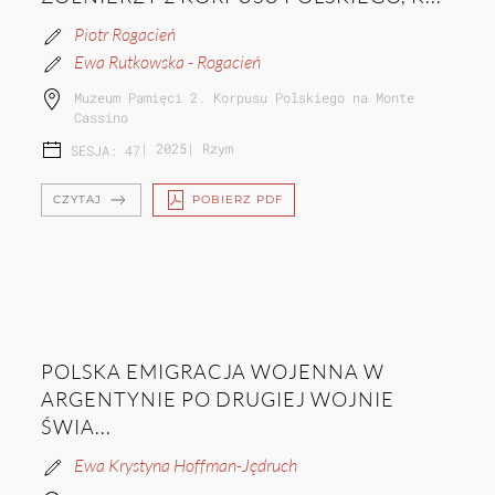
Piotr Rogacień
Ewa Rutkowska - Rogacień
Muzeum Pamięci 2. Korpusu Polskiego na Monte
Cassino
|
2025
|
Rzym
SESJA: 47
CZYTAJ
POBIERZ PDF
POLSKA EMIGRACJA WOJENNA W
ARGENTYNIE PO DRUGIEJ WOJNIE
ŚWIA...
Ewa Krystyna Hoffman-Jędruch