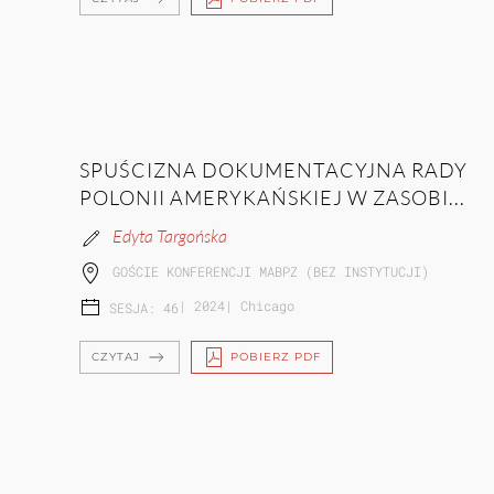
SPUŚCIZNA DOKUMENTACYJNA RADY
POLONII AMERYKAŃSKIEJ W ZASOBI...
Edyta Targońska
GOŚCIE KONFERENCJI MABPZ (BEZ INSTYTUCJI)
|
2024
|
Chicago
SESJA: 46
CZYTAJ
POBIERZ PDF