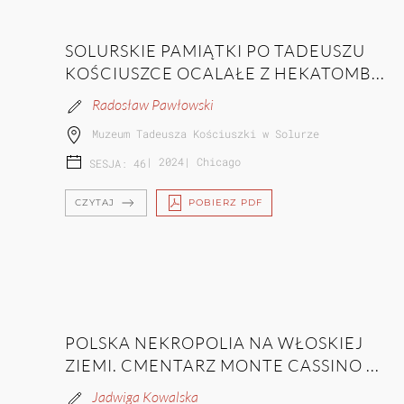
SOLURSKIE PAMIĄTKI PO TADEUSZU
KOŚCIUSZCE OCALAŁE Z HEKATOMB...
Radosław Pawłowski
Muzeum Tadeusza Kościuszki w Solurze
|
2024
|
Chicago
SESJA: 46
CZYTAJ
POBIERZ PDF
POLSKA NEKROPOLIA NA WŁOSKIEJ
ZIEMI. CMENTARZ MONTE CASSINO ...
Jadwiga Kowalska