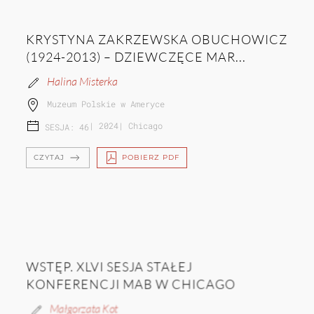
KRYSTYNA ZAKRZEWSKA OBUCHOWICZ
(1924-2013) – DZIEWCZĘCE MAR...
Halina Misterka
Muzeum Polskie w Ameryce
|
2024
|
Chicago
SESJA: 46
CZYTAJ
POBIERZ PDF
WSTĘP. XLVI SESJA STAŁEJ
KONFERENCJI MAB W CHICAGO
Małgorzata Kot