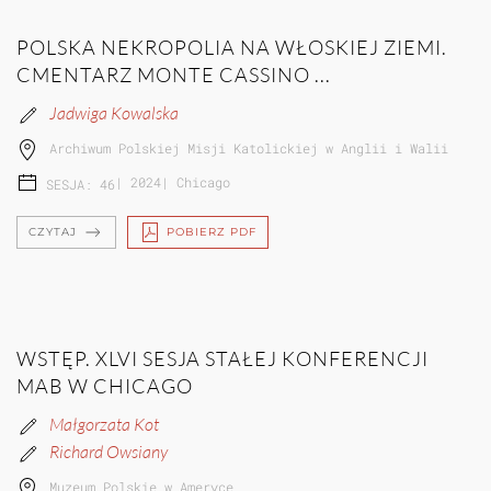
POLSKA NEKROPOLIA NA WŁOSKIEJ ZIEMI.
CMENTARZ MONTE CASSINO ...
Jadwiga Kowalska
Archiwum Polskiej Misji Katolickiej w Anglii i Walii
|
2024
|
Chicago
SESJA: 46
CZYTAJ
POBIERZ PDF
WSTĘP. XLVI SESJA STAŁEJ KONFERENCJI
MAB W CHICAGO
Małgorzata Kot
Richard Owsiany
Muzeum Polskie w Ameryce