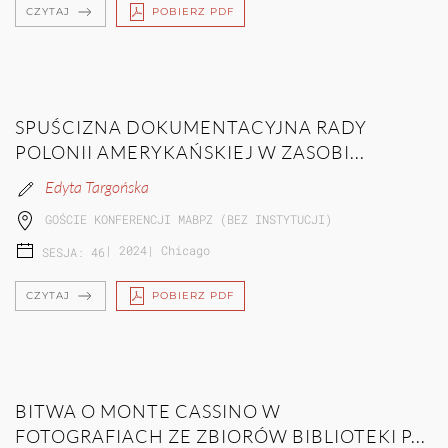
CZYTAJ
POBIERZ PDF
SPUŚCIZNA DOKUMENTACYJNA RADY
POLONII AMERYKAŃSKIEJ W ZASOBI...
Edyta Targońska
GOŚCIE KONFERENCJI MABPZ (BEZ INSTYTUCJI)
|
2024
|
Chicago
SESJA: 46
CZYTAJ
POBIERZ PDF
BITWA O MONTE CASSINO W
FOTOGRAFIACH ZE ZBIORÓW BIBLIOTEKI P...