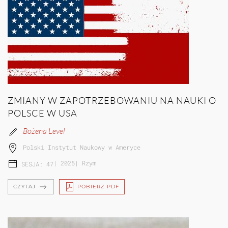
ZMIANY W ZAPOTRZEBOWANIU NA NAUKI O
POLSCE W USA
Bożena Level
Polski Instytut Naukowy w Ameryce
|
2025
|
Rzym
SESJA: 47
CZYTAJ
POBIERZ PDF