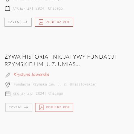
|
2024
|
Chicago
SESJA: 46
CZYTAJ
POBIERZ PDF
ŻYWA HISTORIA. INICJATYWY FUNDACJI
RZYMSKIEJ IM. J. Z. UMIAS...
Krystyna Jaworska
Fundacja Rzymska im. J. Z. Umiastowskiej
|
2024
|
Chicago
SESJA: 46
CZYTAJ
POBIERZ PDF