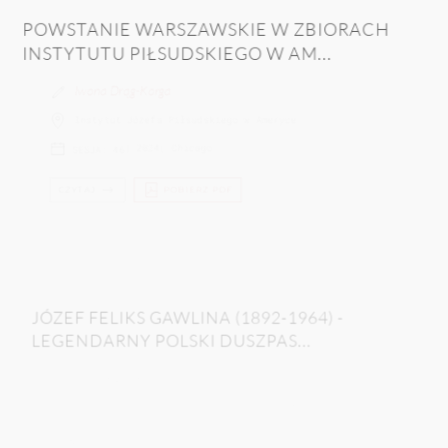
POWSTANIE WARSZAWSKIE W ZBIORACH
INSTYTUTU PIŁSUDSKIEGO W AM...
Iwona Drąg-Korga
Instytut Józefa Piłsudskiego w Ameryce
|
2024
|
Chicago
SESJA: 46
CZYTAJ
POBIERZ PDF
JÓZEF FELIKS GAWLINA (1892-1964) -
LEGENDARNY POLSKI DUSZPAS...
Jacek Barski
Porta Polonica - Centrum Dokumentacji Kultury i
Historii Polaków w Niemczech