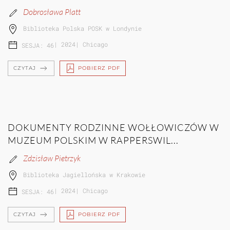
Dobrosława Platt
Biblioteka Polska POSK w Londynie
|
2024
|
Chicago
SESJA: 46
CZYTAJ
POBIERZ PDF
DOKUMENTY RODZINNE WOŁŁOWICZÓW W
MUZEUM POLSKIM W RAPPERSWIL...
Zdzisław Pietrzyk
Biblioteka Jagiellońska w Krakowie
|
2024
|
Chicago
SESJA: 46
CZYTAJ
POBIERZ PDF