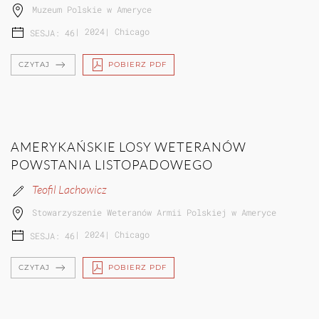
Muzeum Polskie w Ameryce
|
2024
|
Chicago
SESJA: 46
CZYTAJ
POBIERZ PDF
AMERYKAŃSKIE LOSY WETERANÓW
POWSTANIA LISTOPADOWEGO
Teofil Lachowicz
Stowarzyszenie Weteranów Armii Polskiej w Ameryce
|
2024
|
Chicago
SESJA: 46
CZYTAJ
POBIERZ PDF