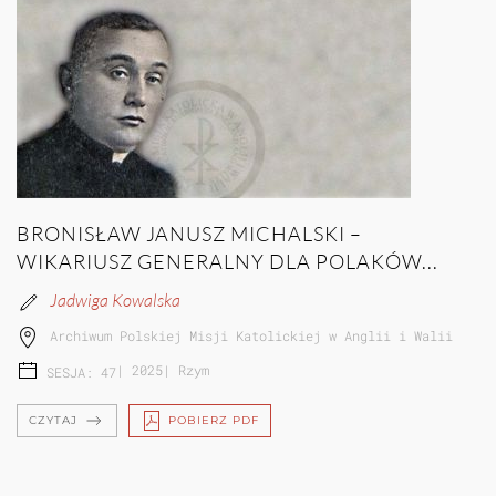
BRONISŁAW JANUSZ MICHALSKI –
WIKARIUSZ GENERALNY DLA POLAKÓW...
Jadwiga Kowalska
Archiwum Polskiej Misji Katolickiej w Anglii i Walii
|
2025
|
Rzym
SESJA: 47
CZYTAJ
POBIERZ PDF