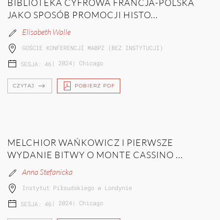
BIBLIOTEKA CYFROWA FRANCJA-POLSKA
JAKO SPOSÓB PROMOCJI HISTO...
Elisabeth Walle
GOŚCIE KONFERENCJI MABPZ (BEZ INSTYTUCJI)
|
2024
|
Chicago
SESJA: 46
CZYTAJ
POBIERZ PDF
MELCHIOR WAŃKOWICZ I PIERWSZE
WYDANIE BITWY O MONTE CASSINO ...
Anna Stefanicka
Instytut Piłsudskiego w Londynie
|
2024
|
Chicago
SESJA: 46