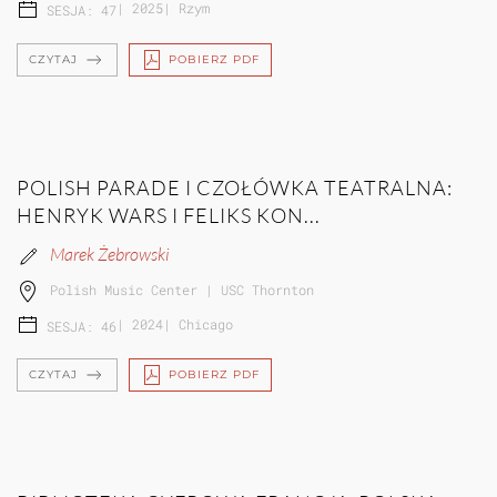
|
2025
|
Rzym
SESJA: 47
CZYTAJ
POBIERZ PDF
POLISH PARADE I CZOŁÓWKA TEATRALNA:
HENRYK WARS I FELIKS KON...
Marek Żebrowski
Polish Music Center | USC Thornton
|
2024
|
Chicago
SESJA: 46
CZYTAJ
POBIERZ PDF