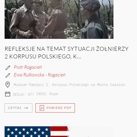
REFLEKSJE NA TEMAT SYTUACJI ŻOŁNIERZY
2 KORPUSU POLSKIEGO, K...
Piotr Rogacień
Ewa Rutkowska - Rogacień
Muzeum Pamięci 2. Korpusu Polskiego na Monte Cassino
|
2025
|
Rzym
SESJA: 47
CZYTAJ
POBIERZ PDF