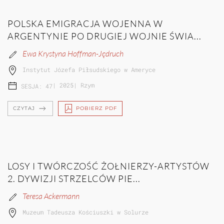
POLSKA EMIGRACJA WOJENNA W
ARGENTYNIE PO DRUGIEJ WOJNIE ŚWIA...
Ewa Krystyna Hoffman-Jędruch
Instytut Józefa Piłsudskiego w Ameryce
|
2025
|
Rzym
SESJA: 47
CZYTAJ
POBIERZ PDF
LOSY I TWÓRCZOŚĆ ŻOŁNIERZY-ARTYSTÓW
2. DYWIZJI STRZELCÓW PIE...
Teresa Ackermann
Muzeum Tadeusza Kościuszki w Solurze