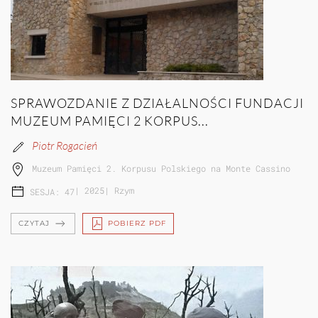
SPRAWOZDANIE Z DZIAŁALNOŚCI FUNDACJI
MUZEUM PAMIĘCI 2 KORPUS...
Piotr Rogacień
Muzeum Pamięci 2. Korpusu Polskiego na Monte Cassino
|
2025
|
Rzym
SESJA: 47
CZYTAJ
POBIERZ PDF