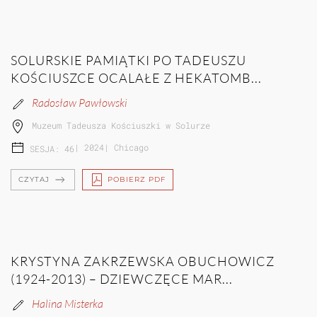
SOLURSKIE PAMIĄTKI PO TADEUSZU
KOŚCIUSZCE OCALAŁE Z HEKATOMB...
Radosław Pawłowski
Muzeum Tadeusza Kościuszki w Solurze
|
2024
|
Chicago
SESJA: 46
CZYTAJ
POBIERZ PDF
KRYSTYNA ZAKRZEWSKA OBUCHOWICZ
(1924-2013) – DZIEWCZĘCE MAR...
Halina Misterka