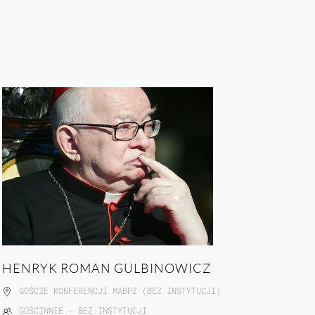
HENRYK ROMAN GULBINOWICZ
GOŚCIE KONFERENCJI MABPZ (BEZ INSTYTUCJI)
GOŚCINNIE - BEZ INSTYTUCJI