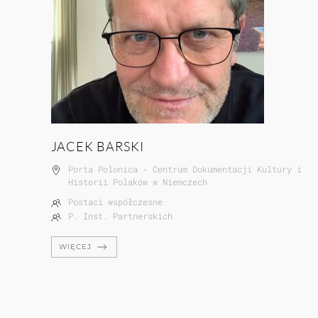
JACEK BARSKI
Porta Polonica - Centrum Dokumentacji Kultury i
Historii Polaków w Niemczech
Postaci współczesne
P. Inst. Partnerskich
WIĘCEJ