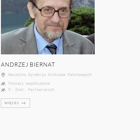
ANDRZEJ BIERNAT
Naczelna Dyrekcja Archiwów Państwowych
Postaci współczesne
P. Inst. Partnerskich
WIĘCEJ