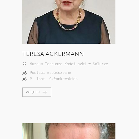
TERESA ACKERMANN
Muzeum Tadeusza Kościuszki w Solurze
Postaci współczesne
P. Inst. Członkowskich
WIĘCEJ