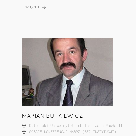
WIĘCEJ
MARIAN BUTKIEWICZ
Katolicki Uniwersytet Lubelski Jana Pawła II
GOŚCIE KONFERENCJI MABPZ (BEZ INSTYTUCJI)