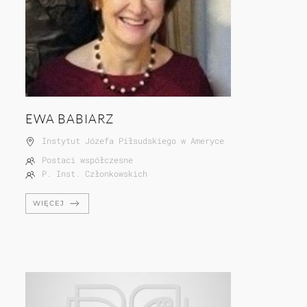
EWA BABIARZ
Instytut Józefa Piłsudskiego w Ameryce
Postaci współczesne
P. Inst. Członkowskich
WIĘCEJ