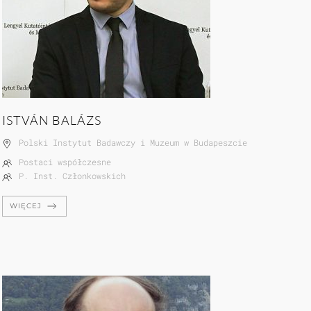
ISTVÁN BALÁZS
Polski Instytut Badawczy i Muzeum w Budapeszcie
Postaci współczesne
P. Inst. Członkowskich
WIĘCEJ