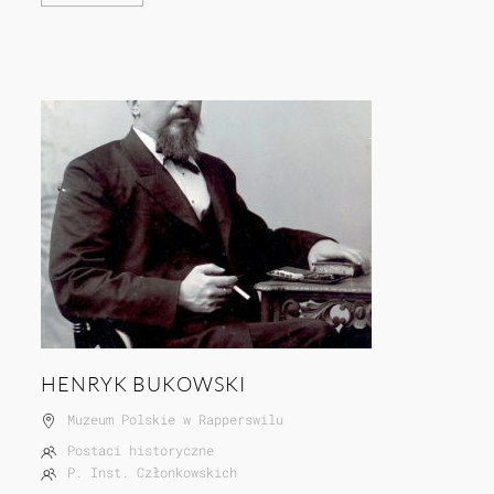
HENRYK BUKOWSKI
Muzeum Polskie w Rapperswilu
Postaci historyczne
P. Inst. Członkowskich