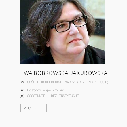
EWA BOBROWSKA-JAKUBOWSKA
GOŚCIE KONFERENCJI MABPZ (BEZ INSTYTUCJI)
Postaci współczesne
GOŚCINNIE - BEZ INSTYTUCJI
WIĘCEJ