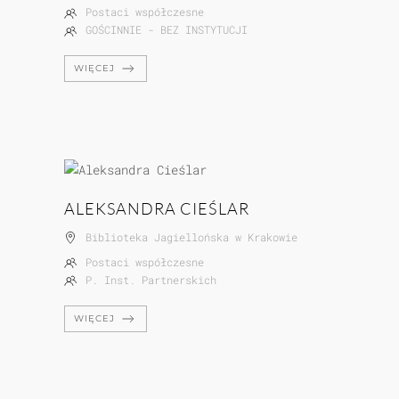
Postaci współczesne
GOŚCINNIE - BEZ INSTYTUCJI
WIĘCEJ
ALEKSANDRA CIEŚLAR
Biblioteka Jagiellońska w Krakowie
Postaci współczesne
P. Inst. Partnerskich
WIĘCEJ