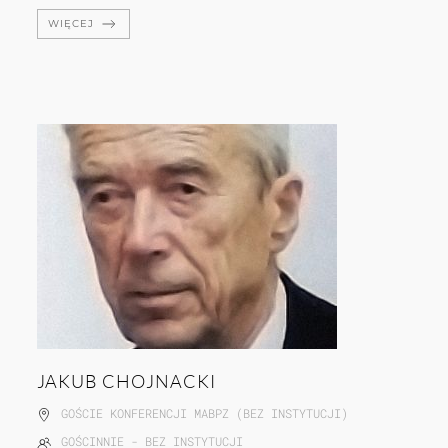
WIĘCEJ
JAKUB CHOJNACKI
GOŚCIE KONFERENCJI MABPZ (BEZ INSTYTUCJI)
GOŚCINNIE - BEZ INSTYTUCJI