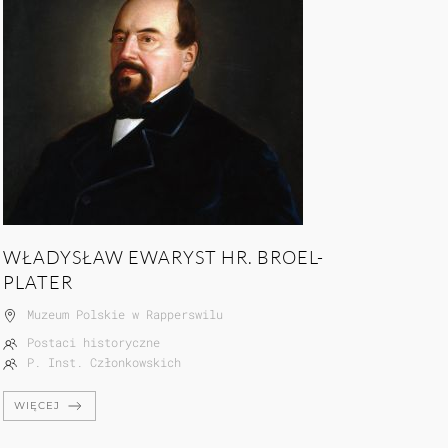
WŁADYSŁAW EWARYST HR. BROEL-
PLATER
Muzeum Polskie w Rapperswilu
Postaci historyczne
P. Inst. Członkowskich
WIĘCEJ