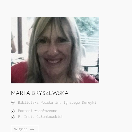
MARTA BRYSZEWSKA
Biblioteka Polska im. Ignacego Domeyki
Postaci współczesne
P. Inst. Członkowskich
WIĘCEJ