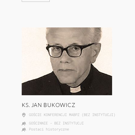
KS. JAN BUKOWICZ
GOŚCIE KONFERENCJI MABPZ (BEZ INSTYTUCJI)
GOŚCINNIE - BEZ INSTYTUCJI
Postaci historyczne