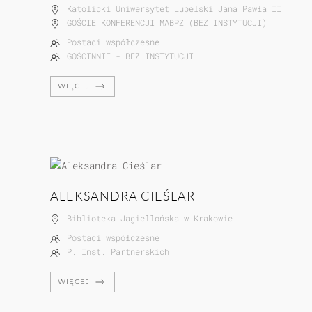
Katolicki Uniwersytet Lubelski Jana Pawła II
GOŚCIE KONFERENCJI MABPZ (BEZ INSTYTUCJI)
Postaci współczesne
GOŚCINNIE - BEZ INSTYTUCJI
WIĘCEJ
ALEKSANDRA CIEŚLAR
Biblioteka Jagiellońska w Krakowie
Postaci współczesne
P. Inst. Partnerskich
WIĘCEJ