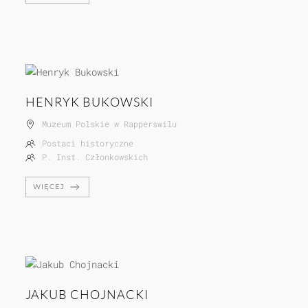
HENRYK BUKOWSKI
Muzeum Polskie w Rapperswilu
Postaci historyczne
P. Inst. Członkowskich
WIĘCEJ
JAKUB CHOJNACKI