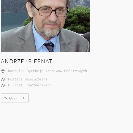
ANDRZEJ BIERNAT
Naczelna Dyrekcja Archiwów Państwowych
Postaci współczesne
P. Inst. Partnerskich
WIĘCEJ