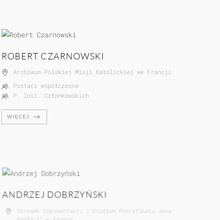
ROBERT CZARNOWSKI
Archiwum Polskiej Misji Katolickiej we Francji
Postaci współczesne
P. Inst. Członkowskich
WIĘCEJ
ANDRZEJ DOBRZYŃSKI
Ośrodek Dokumentacji i Studium Pontyfikatu Jana
Pawła II w Rzymie