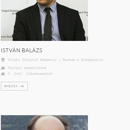
ISTVÁN BALÁZS
Polski Instytut Badawczy i Muzeum w Budapeszcie
Postaci współczesne
P. Inst. Członkowskich
WIĘCEJ