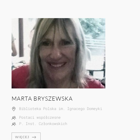
MARTA BRYSZEWSKA
Biblioteka Polska im. Ignacego Domeyki
Postaci współczesne
P. Inst. Członkowskich
WIĘCEJ