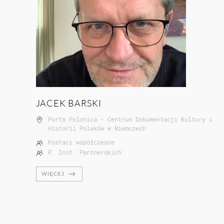
JACEK BARSKI
Porta Polonica - Centrum Dokumentacji Kultury i
Historii Polaków w Niemczech
Postaci współczesne
P. Inst. Partnerskich
WIĘCEJ