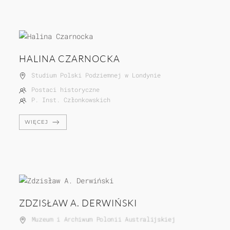
HALINA CZARNOCKA
Studium Polski Podziemnej w Londynie
Postaci historyczne
P. Inst. Członkowskich
WIĘCEJ
ZDZISŁAW A. DERWIŃSKI
Muzeum i Archiwum Polonii Australijskiej