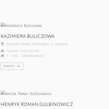
KAZIMIERA BULICZOWA
Studium Polski Podziemnej w Londynie
Postaci historyczne
P. Inst. Członkowskich
WIĘCEJ
HENRYK ROMAN GULBINOWICZ