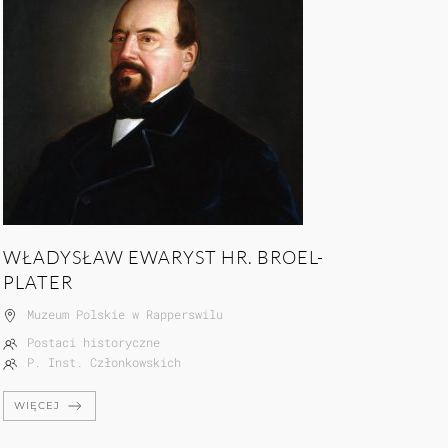
WŁADYSŁAW EWARYST HR. BROEL-
PLATER
Muzeum Polskie w Rapperswilu
Postaci historyczne
P. Inst. Członkowskich
WIĘCEJ