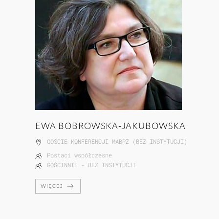
EWA BOBROWSKA-JAKUBOWSKA
GOŚCIE KONFERENCJI MABPZ (BEZ INSTYTUCJI)
Postaci współczesne
GOŚCINNIE - BEZ INSTYTUCJI
WIĘCEJ