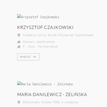
KRZYSZTOF CZAJKOWSKI
Fundacja Silva Rerum Polonarum Częstochowa
Postaci współczesne
P. Inst. Partnerskich
WIĘCEJ
MARIA DANILEWICZ - ZELIŃSKA
Biblioteka Polska POSK w Londynie