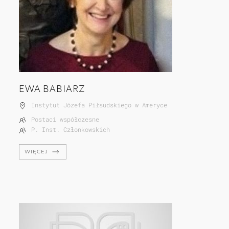
EWA BABIARZ
Instytut Józefa Piłsudskiego w Ameryce
Postaci współczesne
P. Inst. Członkowskich
WIĘCEJ