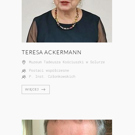
TERESA ACKERMANN
Muzeum Tadeusza Kościuszki w Solurze
Postaci współczesne
P. Inst. Członkowskich
WIĘCEJ