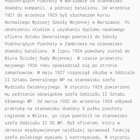
Podchorążych Piechoty w Warszawie na stanowisko
dowódcy kompanii, a później batalionu. Od września
1921 do września 1923 był słuchaczem Kursu
Normalnego Wyższej Szkoły Wojennej w Warszawie. Po
ukończeniu studiów i uzyskaniu dyplomu naukowego
oficera Sztabu Generalnego powrócił do Szkoły
Podchorążych Piechoty w Zambrowie na stanowisko
dowódcy batalionu. W lipcu 1924 powołany został do
Biura Ścisłej Rady Wojennej. W czasie przewrotu
majowego 1926 roku opowiedział się po stronie
zamachowców. W maju 1927 rozpoczął służbę w Oddziale
II Sztabu Generalnego WP na stanowisku szefa
Wydziału Ewidencyjnego. W styczniu 1929 powierzono
mu pełnienie obowiązków szefa Oddziału II Sztabu
Głównego WP. Od marca 1932 do września 1935 odbywał
praktykę na stanowisku dowódcy 5 pułku piechoty
Legionów w Wilnie, po czym powrócił na stanowisko
szefa Oddziału II SG WP. Był oficerem, który w
okresie międzywojennym najdłużej sprawował funkcję
szefa polskiego wywiadu i kontrwywiadu. W styczniu