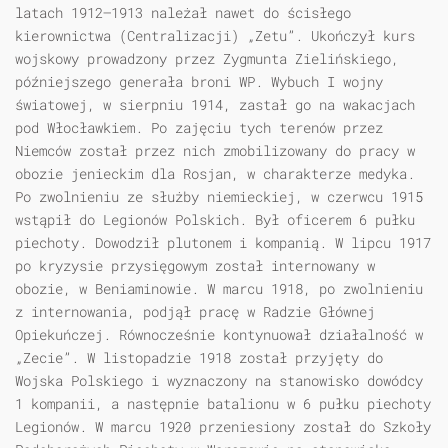
latach 1912–1913 należał nawet do ścisłego
kierownictwa (Centralizacji) „Zetu”. Ukończył kurs
wojskowy prowadzony przez Zygmunta Zielińskiego,
późniejszego generała broni WP. Wybuch I wojny
światowej, w sierpniu 1914, zastał go na wakacjach
pod Włocławkiem. Po zajęciu tych terenów przez
Niemców został przez nich zmobilizowany do pracy w
obozie jenieckim dla Rosjan, w charakterze medyka.
Po zwolnieniu ze służby niemieckiej, w czerwcu 1915
wstąpił do Legionów Polskich. Był oficerem 6 pułku
piechoty. Dowodził plutonem i kompanią. W lipcu 1917
po kryzysie przysięgowym został internowany w
obozie, w Beniaminowie. W marcu 1918, po zwolnieniu
z internowania, podjął pracę w Radzie Głównej
Opiekuńczej. Równocześnie kontynuował działalność w
„Zecie”. W listopadzie 1918 został przyjęty do
Wojska Polskiego i wyznaczony na stanowisko dowódcy
1 kompanii, a następnie batalionu w 6 pułku piechoty
Legionów. W marcu 1920 przeniesiony został do Szkoły