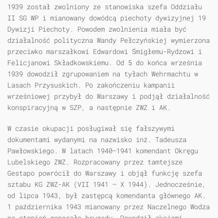
1939 został zwolniony ze stanowiska szefa Oddziału
II SG WP i mianowany dowódcą piechoty dywizyjnej 19
Dywizji Piechoty. Powodem zwolnienia miała być
działalność polityczna Wandy Pełczyńskiej wymierzona
przeciwko marszałkowi Edwardowi Śmigłemu-Rydzowi i
Felicjanowi Składkowskiemu. Od 5 do końca września
1939 dowodził zgrupowaniem na tyłach Wehrmachtu w
Lasach Przysuskich. Po zakończeniu kampanii
wrześniowej przybył do Warszawy i podjął działalność
konspiracyjną w SZP, a następnie ZWZ i AK.
W czasie okupacji posługiwał się fałszywymi
dokumentami wydanymi na nazwisko inż. Tadeusza
Pawłowskiego. W latach 1940–1941 komendant Okręgu
Lubelskiego ZWZ. Rozpracowany przez tamtejsze
Gestapo powrócił do Warszawy i objął funkcję szefa
sztabu KG ZWZ-AK (VII 1941 – X 1944). Jednocześnie,
od lipca 1943, był zastępcą komendanta głównego AK.
1 października 1943 mianowany przez Naczelnego Wodza
na stopień generała brygady. Dowodził akcjami