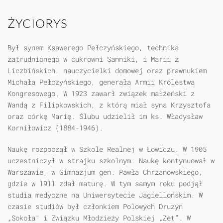
ŻYCIORYS
Był synem Ksawerego Pełczyńskiego, technika
zatrudnionego w cukrowni Sanniki, i Marii z
Liczbińskich, nauczycielki domowej oraz prawnukiem
Michała Pełczyńskiego, generała Armii Królestwa
Kongresowego. W 1923 zawarł związek małżeński z
Wandą z Filipkowskich, z którą miał syna Krzysztofa
oraz córkę Marię. Ślubu udzielił im ks. Władysław
Korniłowicz (1884-1946).
Naukę rozpoczął w Szkole Realnej w Łowiczu. W 1905
uczestniczył w strajku szkolnym. Naukę kontynuował w
Warszawie, w Gimnazjum gen. Pawła Chrzanowskiego,
gdzie w 1911 zdał maturę. W tym samym roku podjął
studia medyczne na Uniwersytecie Jagiellońskim. W
czasie studiów był członkiem Polowych Drużyn
„Sokoła” i Związku Młodzieży Polskiej „Zet”. W