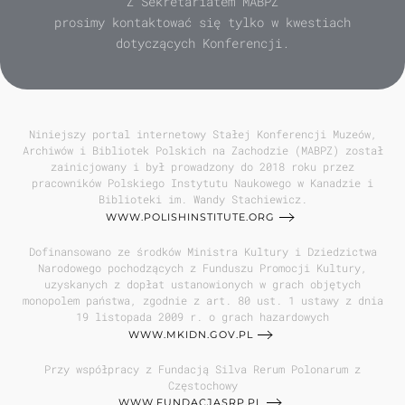
Z Sekretariatem MABPZ
prosimy kontaktować się tylko w kwestiach
dotyczących Konferencji.
Niniejszy portal internetowy Stałej Konferencji Muzeów,
Archiwów i Bibliotek Polskich na Zachodzie (MABPZ) został
zainicjowany i był prowadzony do 2018 roku przez
pracowników Polskiego Instytutu Naukowego w Kanadzie i
Biblioteki im. Wandy Stachiewicz.
WWW.POLISHINSTITUTE.ORG
Dofinansowano ze środków Ministra Kultury i Dziedzictwa
Narodowego pochodzących z Funduszu Promocji Kultury,
uzyskanych z dopłat ustanowionych w grach objętych
monopolem państwa, zgodnie z art. 80 ust. 1 ustawy z dnia
19 listopada 2009 r. o grach hazardowych
WWW.MKIDN.GOV.PL
Przy współpracy z Fundacją Silva Rerum Polonarum z
Częstochowy
WWW.FUNDACJASRP.PL