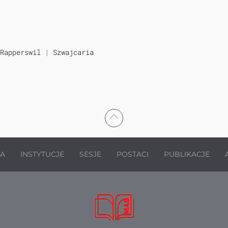
Rapperswil
|
Szwajcaria
JA
INSTYTUCJE
SESJE
POSTACI
PUBLIKACJE