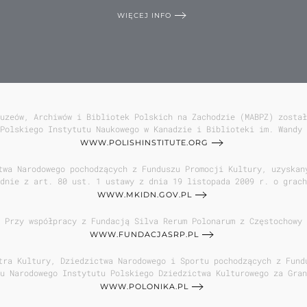
WIĘCEJ INFO
uzeów, Archiwów i Bibliotek Polskich na Zachodzie (MABPZ) został
Polskiego Instytutu Naukowego w Kanadzie i Biblioteki im. Wandy 
WWW.POLISHINSTITUTE.ORG
twa Narodowego pochodzących z Funduszu Promocji Kultury, uzyskan
dnie z art. 80 ust. 1 ustawy z dnia 19 listopada 2009 r. o grach
WWW.MKIDN.GOV.PL
Przy współpracy z Fundacją Silva Rerum Polonarum z Częstochowy
WWW.FUNDACJASRP.PL
tra Kultury, Dziedzictwa Narodowego i Sportu pochodzących z Fund
u Narodowego Instytutu Polskiego Dziedzictwa Kulturowego za Gran
WWW.POLONIKA.PL