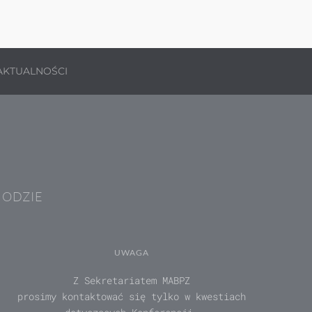
AKTUALNOŚCI
HODZIE
UWAGA
Z Sekretariatem MABPZ
prosimy kontaktować się tylko w kwestiach