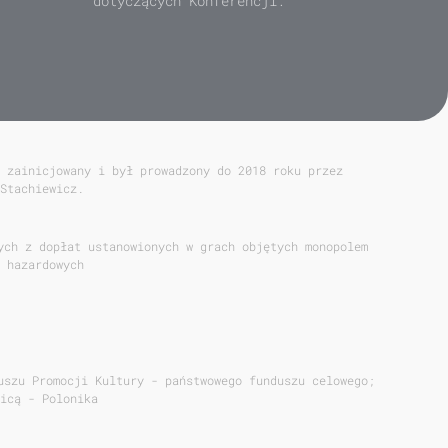
dotyczących Konferencji.
 zainicjowany i był prowadzony do 2018 roku przez
Stachiewicz.
ych z dopłat ustanowionych w grach objętych monopolem
 hazardowych
uszu Promocji Kultury - państwowego funduszu celowego;
icą - Polonika