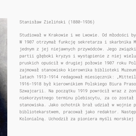
Stanisław Zieliński (1880-1936)
Studiował w Krakowie i we Lwowie. Od młodości by
W 1907 otrzymał funkcję sekretarza i skarbnika M
jednym z jej niejawnych przywódców. Jego związki
partii głęboki kryzys i wystąpienie z niej wielu
pruskich opuścił w drugiej połowie 1907 roku Pol
zajmował stanowisko kierownika biblioteki Muzeum
latach 1913-1914 redagował miesięcznik: „Mitteil
1916-1918 był kierownikiem Polskiego Biura Praso
Szwajcarii. Na początku 1919 powrócił wraz z żon
niekorzystnego terminu plebiscytu, za co został 
stanowiska. Jako ochotnik brał udział w wojnie p
bibliotekarstwem, pracował jako redaktor. Następ
Kolonialną. Uchodził za pioniera myśli morskiej 