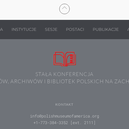
JA
INSTYTUCJE
SESJE
POSTACI
PUBLIKACJE
STAŁA KONFERENCJA
W, ARCHIWÓW I BIBLIOTEK POLSKICH NA ZAC
KONTAKT
info@polishmuseumofamerica.org
+1-773-384-3352 [ext. 2111]