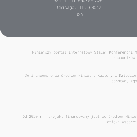
984 N. Milwaukee Ave.
Chicago, IL. 60642
USA
Niniejszy portal internetowy Stałej Konferencji M
pracowników 
Dofinansowano ze środków Ministra Kultury i Dziedzic
państwa, zgo
Od 2020 r., projekt finansowany jest ze środków Minis
dzięki wsparci