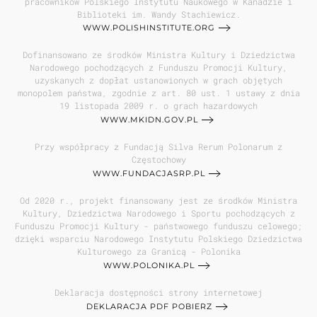
pracowników Polskiego Instytutu Naukowego w Kanadzie i
Biblioteki im. Wandy Stachiewicz.
WWW.POLISHINSTITUTE.ORG
Dofinansowano ze środków Ministra Kultury i Dziedzictwa
Narodowego pochodzących z Funduszu Promocji Kultury,
uzyskanych z dopłat ustanowionych w grach objętych
monopolem państwa, zgodnie z art. 80 ust. 1 ustawy z dnia
19 listopada 2009 r. o grach hazardowych
WWW.MKIDN.GOV.PL
Przy współpracy z Fundacją Silva Rerum Polonarum z
Częstochowy
WWW.FUNDACJASRP.PL
Od 2020 r., projekt finansowany jest ze środków Ministra
Kultury, Dziedzictwa Narodowego i Sportu pochodzących z
Funduszu Promocji Kultury - państwowego funduszu celowego;
dzięki wsparciu Narodowego Instytutu Polskiego Dziedzictwa
Kulturowego za Granicą - Polonika
WWW.POLONIKA.PL
Deklaracja dostępności strony internetowej
DEKLARACJA PDF POBIERZ