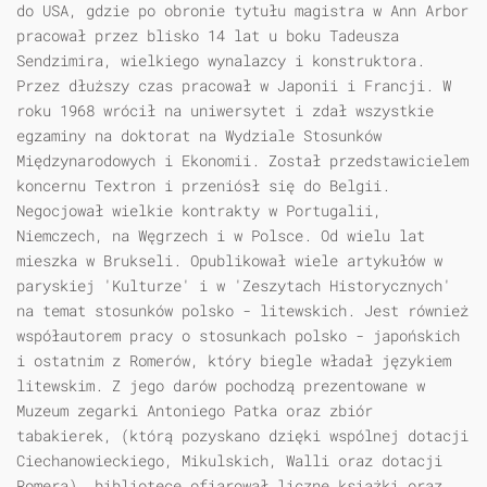
do USA, gdzie po obronie tytułu magistra w Ann Arbor
pracował przez blisko 14 lat u boku Tadeusza
Sendzimira, wielkiego wynalazcy i konstruktora.
Przez dłuższy czas pracował w Japonii i Francji. W
roku 1968 wrócił na uniwersytet i zdał wszystkie
egzaminy na doktorat na Wydziale Stosunków
Międzynarodowych i Ekonomii. Został przedstawicielem
koncernu Textron i przeniósł się do Belgii.
Negocjował wielkie kontrakty w Portugalii,
Niemczech, na Węgrzech i w Polsce. Od wielu lat
mieszka w Brukseli. Opublikował wiele artykułów w
paryskiej 'Kulturze' i w 'Zeszytach Historycznych'
na temat stosunków polsko - litewskich. Jest również
współautorem pracy o stosunkach polsko - japońskich
i ostatnim z Romerów, który biegle władał językiem
litewskim. Z jego darów pochodzą prezentowane w
Muzeum zegarki Antoniego Patka oraz zbiór
tabakierek, (którą pozyskano dzięki wspólnej dotacji
Ciechanowieckiego, Mikulskich, Walli oraz dotacji
Romera), bibliotece ofiarował liczne książki oraz