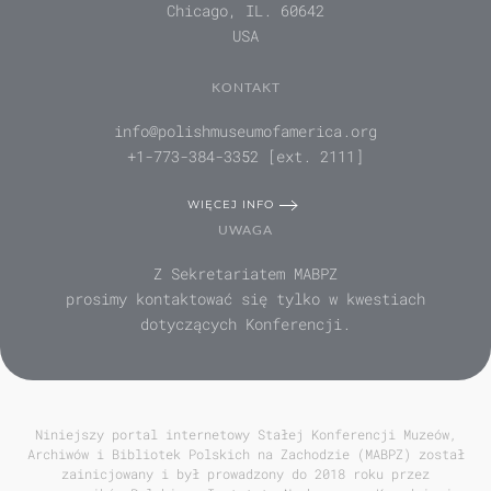
Chicago, IL. 60642
USA
KONTAKT
info@polishmuseumofamerica.org
+1-773-384-3352 [ext. 2111]
WIĘCEJ INFO
UWAGA
Z Sekretariatem MABPZ
prosimy kontaktować się tylko w kwestiach
dotyczących Konferencji.
Niniejszy portal internetowy Stałej Konferencji Muzeów,
Archiwów i Bibliotek Polskich na Zachodzie (MABPZ) został
zainicjowany i był prowadzony do 2018 roku przez