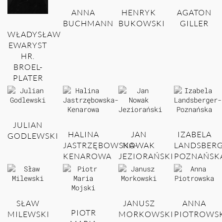
ANNA
HENRYK
AGATON
BUCHMANN
BUKOWSKI
GILLER
WŁADYSŁAW
EWARYST
HR.
BROEL-
PLATER
JULIAN
HALINA
JAN
IZABELA
GODLEWSKI
JASTRZĘBOWSKA-
NOWAK
LANDSBERG
KENAROWA
JEZIORAŃSKI
POZNAŃSK
SŁAW
JANUSZ
ANNA
PIOTR
MILEWSKI
MORKOWSKI
PIOTROWS