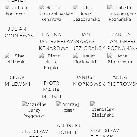
JULIAN
HALINA
JAN
IZABELA
GODLEWSKI
JASTRZĘBOWSKA-
NOWAK
LANDSBERG
KENAROWA
JEZIORAŃSKI
POZNAŃSK
SŁAW
JANUSZ
ANNA
PIOTR
MILEWSKI
MORKOWSKI
PIOTROWS
MARIA
MOJSKI
ANDRZEJ
STANISŁAW
ZDZISŁAW
ROMER