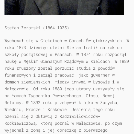
Stefan Żeromski (1864-1925)
Wychował się w Ciekotach w Górach Świętokrzyskich. W
roku 1873 dziewięcioletni Stefan trafił na rok do
szkoły początkowej w Psarach. W 1874 roku rozpoczął
naukę w Męskim Gimnazjum Rządowym w Kielcach. W 1889
roku zmuszony został porzucić studia z powodów
finansowych i zaczął pracować, jako guwerner w
domach ziemiańskich, między innymi w Łysowie i w
Nałęczowie. Od roku 1889 jego utwory ukazywały się
na łamach Tygodnika Powszechnego, Głosu, Nowej
Reformy. W 1892 roku przebywał krótko w Zurychu,
Wiedniu, Pradze i Krakowie. Jesienią tego roku
ożenił się z Oktawią z Radziwiłłowiczów-
Rodkiewiczową, którą poznał w Nałęczowie, po czym
wyjechał z żoną i jej córeczką z pierwszego