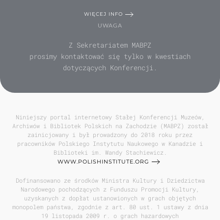
WIĘCEJ INFO
UWAGA
Z Sekretariatem MABPZ
prosimy kontaktować się tylko w kwestiach
dotyczących Konferencji.
Niniejszy portal internetowy Stałej Konferencji Muzeów,
Archiwów i Bibliotek Polskich na Zachodzie (MABPZ) został
zainicjowany i był prowadzony do 2018 roku przez
pracowników Polskiego Instytutu Naukowego w Kanadzie i
Biblioteki im. Wandy Stachiewicz.
WWW.POLISHINSTITUTE.ORG
Dofinansowano ze środków Ministra Kultury i Dziedzictwa
Narodowego pochodzących z Funduszu Promocji Kultury,
uzyskanych z dopłat ustanowionych w grach objętych
monopolem państwa, zgodnie z art. 80 ust. 1 ustawy z dnia
19 listopada 2009 r. o grach hazardowych