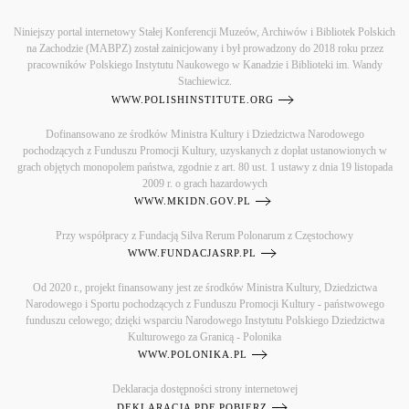
Niniejszy portal internetowy Stałej Konferencji Muzeów, Archiwów i Bibliotek Polskich
na Zachodzie (MABPZ) został zainicjowany i był prowadzony do 2018 roku przez
pracowników Polskiego Instytutu Naukowego w Kanadzie i Biblioteki im. Wandy
Stachiewicz.
WWW.POLISHINSTITUTE.ORG
Dofinansowano ze środków Ministra Kultury i Dziedzictwa Narodowego
pochodzących z Funduszu Promocji Kultury, uzyskanych z dopłat ustanowionych w
grach objętych monopolem państwa, zgodnie z art. 80 ust. 1 ustawy z dnia 19 listopada
2009 r. o grach hazardowych
WWW.MKIDN.GOV.PL
Przy współpracy z Fundacją Silva Rerum Polonarum z Częstochowy
WWW.FUNDACJASRP.PL
Od 2020 r., projekt finansowany jest ze środków Ministra Kultury, Dziedzictwa
Narodowego i Sportu pochodzących z Funduszu Promocji Kultury - państwowego
funduszu celowego; dzięki wsparciu Narodowego Instytutu Polskiego Dziedzictwa
Kulturowego za Granicą - Polonika
WWW.POLONIKA.PL
Deklaracja dostępności strony internetowej
DEKLARACJA PDF POBIERZ