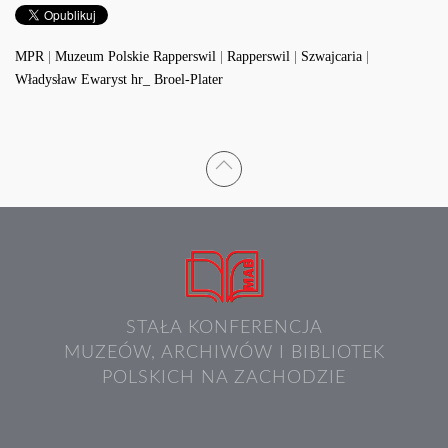
MPR
|
Muzeum Polskie Rapperswil
|
Rapperswil
|
Szwajcaria
|
Władysław Ewaryst hr_ Broel-Plater
STAŁA KONFERENCJA
MUZEÓW, ARCHIWÓW I BIBLIOTEK
POLSKICH NA ZACHODZIE