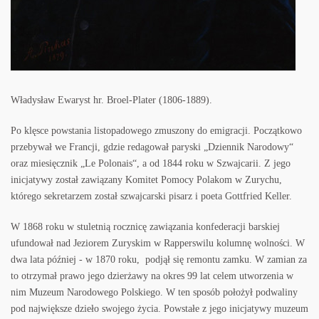
Władysław Ewaryst hr. Broel-Plater (1806-1889).
Po klęsce powstania listopadowego zmuszony do emigracji. Początkowo
przebywał we Francji, gdzie redagował paryski „Dziennik Narodowy“
oraz miesięcznik „Le Polonais“, a od 1844 roku w Szwajcarii. Z jego
inicjatywy został zawiązany Komitet Pomocy Polakom w Zurychu,
którego sekretarzem został szwajcarski pisarz i poeta Gottfried Keller.
W 1868 roku w stuletnią rocznicę zawiązania konfederacji barskiej
ufundował nad Jeziorem Zuryskim w Rapperswilu kolumnę wolności. W
dwa lata później - w 1870 roku, podjął się remontu zamku. W zamian za
to otrzymał prawo jego dzierżawy na okres 99 lat celem utworzenia w
nim Muzeum Narodowego Polskiego. W ten sposób położył podwaliny
pod największe dzieło swojego życia. Powstałe z jego inicjatywy muzeum