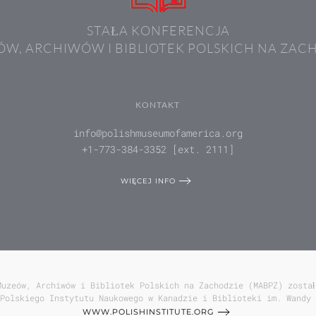
STAŁA KONFERENCJA
W, ARCHIWÓW I BIBLIOTEK POLSKICH NA ZAC
KONTAKT
info@polishmuseumofamerica.org
+1-773-384-3352 [ext. 2111]
WIĘCEJ INFO
Muzeów, Archiwów i Bibliotek Polskich na Zachodzie (MABPZ) został
Polskiego Instytutu Naukowego w Kanadzie i Biblioteki im. Wandy 
WWW.POLISHINSTITUTE.ORG