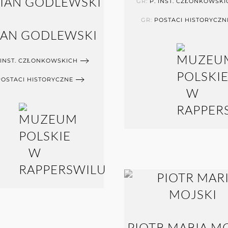
GR:
P. INST. CZŁONKOWSKI
GR:
POSTACI HISTORYCZN
IAN GODLEWSKI
 INST. CZŁONKOWSKICH
POSTACI HISTORYCZNE
PIOTR MARIA M