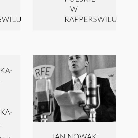
KA-
A
JAN NOWAK