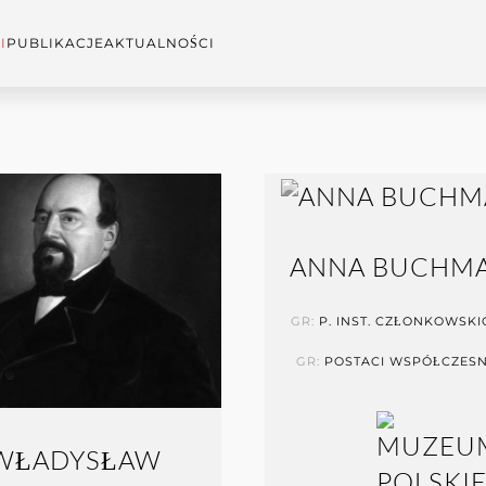
I
PUBLIKACJE
AKTUALNOŚCI
ANNA BUCHM
GR:
P. INST. CZŁONKOWSKI
GR:
POSTACI WSPÓŁCZES
WŁADYSŁAW