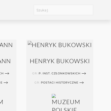
ANN
HENRYK BUKOWSKI
CH
GR:
P. INST. CZŁONKOWSKICH
NE
GR:
POSTACI HISTORYCZNE