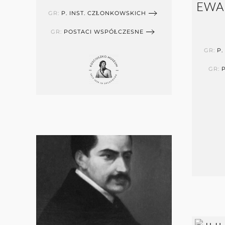
EWAR
GR:
P. INST. CZŁONKOWSKICH
GR:
POSTACI WSPÓŁCZESNE
GR:
P.
GR: