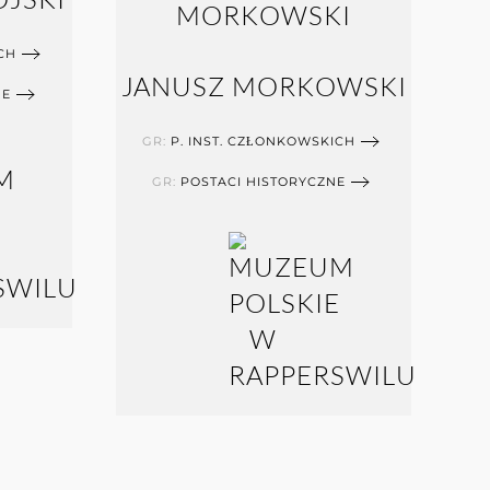
CH
JANUSZ MORKOWSKI
NE
GR:
P. INST. CZŁONKOWSKICH
GR:
POSTACI HISTORYCZNE