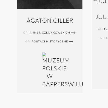
JUL
AGATON GILLER
GR:
P.
GR:
P. INST. CZŁONKOWSKICH
GR:
GR:
POSTACI HISTORYCZNE