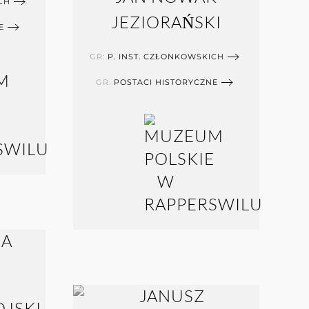
CH
JEZIORAŃSKI
E
GR:
P. INST. CZŁONKOWSKICH
GR:
POSTACI HISTORYCZNE
OJSKI