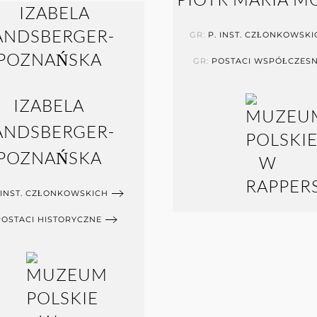
GR:
P. INST. CZŁONKOWSKI
GR:
POSTACI WSPÓŁCZES
IZABELA
ANDSBERGER-
POZNAŃSKA
 INST. CZŁONKOWSKICH
POSTACI HISTORYCZNE