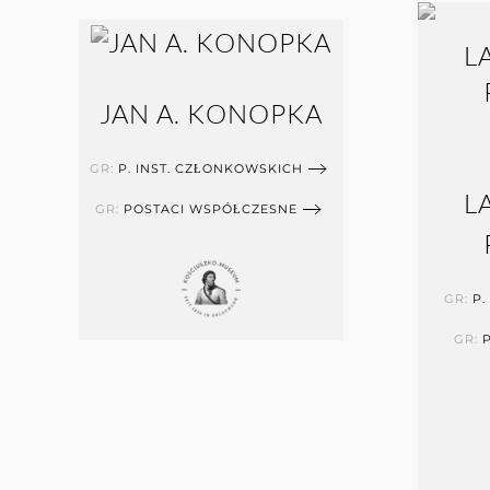
JAN A. KONOPKA
GR:
P. INST. CZŁONKOWSKICH
L
GR:
POSTACI WSPÓŁCZESNE
GR:
P.
GR: