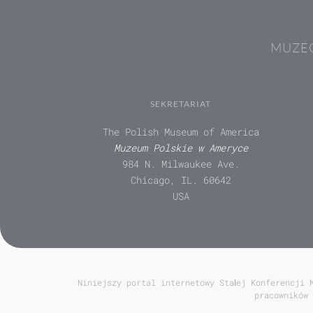
MUZEÓ
SEKRETARIAT
The Polish Museum of America
Muzeum Polskie w Ameryce
984 N. Milwaukee Ave.
Chicago, IL. 60642
USA
Niniejszy portal internetowy Stałej Konferencji 
pracowników 