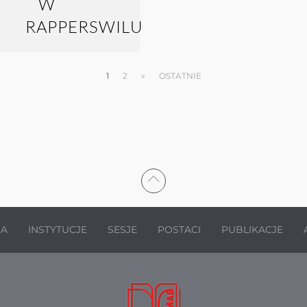
1
2
»
OSTATNIE
JA
INSTYTUCJE
SESJE
POSTACI
PUBLIKACJE