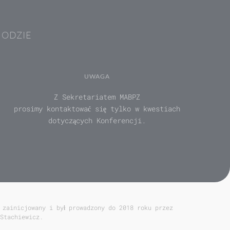
HODZIE
UWAGA
Z Sekretariatem MABPZ
prosimy kontaktować się tylko w kwestiach
dotyczących Konferencji.
 zainicjowany i był prowadzony do 2018 roku przez
Stachiewicz.