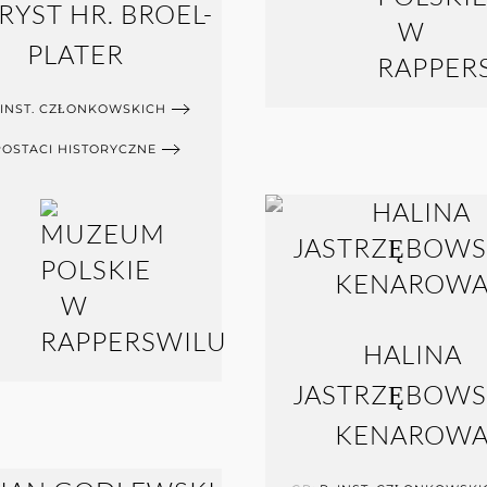
YST HR. BROEL-
PLATER
 INST. CZŁONKOWSKICH
POSTACI HISTORYCZNE
HALINA
JASTRZĘBOWS
KENAROW