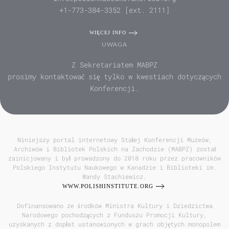
+1-773-384-3352 [ext. 2111]
WIĘCEJ INFO
UWAGA
Z Sekretariatem MABPZ
prosimy kontaktować się tylko w kwestiach dotyczących
Konferencji.
Niniejszy portal internetowy Stałej Konferencji Muzeów,
Archiwów i Bibliotek Polskich na Zachodzie (MABPZ) został
zainicjowany i był prowadzony do 2018 roku przez pracowników
Polskiego Instytutu Naukowego w Kanadzie i Biblioteki im.
Wandy Stachiewicz.
WWW.POLISHINSTITUTE.ORG
Dofinansowano ze środków Ministra Kultury i Dziedzictwa
Narodowego pochodzących z Funduszu Promocji Kultury,
uzyskanych z dopłat ustanowionych w grach objętych monopolem