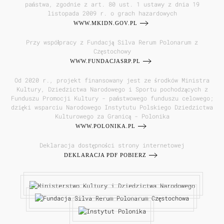
państwa, zgodnie z art. 80 ust. 1 ustawy z dnia 19
listopada 2009 r. o grach hazardowych
WWW.MKIDN.GOV.PL
Przy współpracy z Fundacją Silva Rerum Polonarum z
Częstochowy
WWW.FUNDACJASRP.PL
Od 2020 r., projekt finansowany jest ze środków Ministra
Kultury, Dziedzictwa Narodowego i Sportu pochodzących z
Funduszu Promocji Kultury - państwowego funduszu celowego;
dzięki wsparciu Narodowego Instytutu Polskiego Dziedzictwa
Kulturowego za Granicą - Polonika
WWW.POLONIKA.PL
Deklaracja dostępności strony internetowej
DEKLARACJA PDF POBIERZ