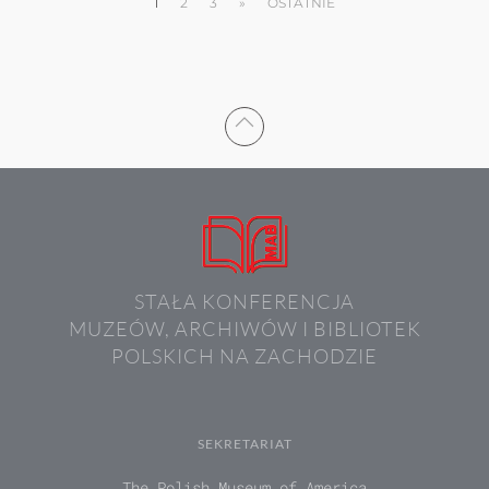
1
2
3
»
OSTATNIE
STAŁA KONFERENCJA
MUZEÓW, ARCHIWÓW I BIBLIOTEK
POLSKICH NA ZACHODZIE
SEKRETARIAT
The Polish Museum of America