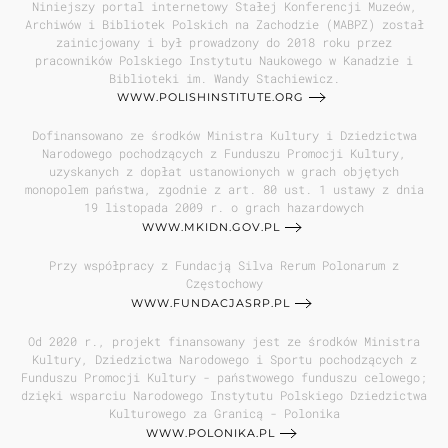
Niniejszy portal internetowy Stałej Konferencji Muzeów,
Archiwów i Bibliotek Polskich na Zachodzie (MABPZ) został
zainicjowany i był prowadzony do 2018 roku przez
pracowników Polskiego Instytutu Naukowego w Kanadzie i
Biblioteki im. Wandy Stachiewicz.
WWW.POLISHINSTITUTE.ORG
Dofinansowano ze środków Ministra Kultury i Dziedzictwa
Narodowego pochodzących z Funduszu Promocji Kultury,
uzyskanych z dopłat ustanowionych w grach objętych
monopolem państwa, zgodnie z art. 80 ust. 1 ustawy z dnia
19 listopada 2009 r. o grach hazardowych
WWW.MKIDN.GOV.PL
Przy współpracy z Fundacją Silva Rerum Polonarum z
Częstochowy
WWW.FUNDACJASRP.PL
Od 2020 r., projekt finansowany jest ze środków Ministra
Kultury, Dziedzictwa Narodowego i Sportu pochodzących z
Funduszu Promocji Kultury - państwowego funduszu celowego;
dzięki wsparciu Narodowego Instytutu Polskiego Dziedzictwa
Kulturowego za Granicą - Polonika
WWW.POLONIKA.PL