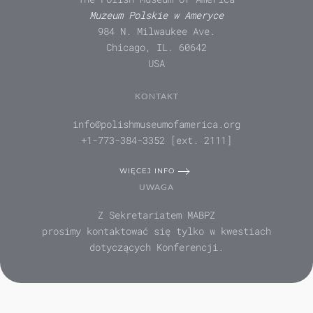
Muzeum Polskie w Ameryce
984 N. Milwaukee Ave.
Chicago, IL. 60642
USA
KONTAKT
info@polishmuseumofamerica.org
+1-773-384-3352 [ext. 2111]
WIĘCEJ INFO
UWAGA
Z Sekretariatem MABPZ
prosimy kontaktować się tylko w kwestiach
dotyczących Konferencji.