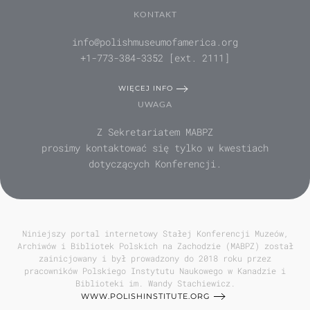
KONTAKT
info@polishmuseumofamerica.org
+1-773-384-3352 [ext. 2111]
WIĘCEJ INFO
UWAGA
Z Sekretariatem MABPZ
prosimy kontaktować się tylko w kwestiach
dotyczących Konferencji.
Niniejszy portal internetowy Stałej Konferencji Muzeów,
Archiwów i Bibliotek Polskich na Zachodzie (MABPZ) został
zainicjowany i był prowadzony do 2018 roku przez
pracowników Polskiego Instytutu Naukowego w Kanadzie i
Biblioteki im. Wandy Stachiewicz.
WWW.POLISHINSTITUTE.ORG