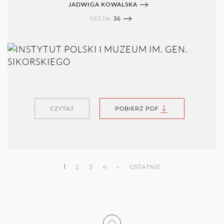
JADWIGA KOWALSKA
SESJA:
36
CZYTAJ
POBIERZ PDF
1
2
3
4
»
OSTATNIE