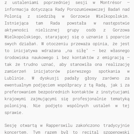
z ustaleniami poprzedniej sesji w Montrésor —
informacja dotycząca Rady Porozumiewawczej Badań nad
Polonią z siedzibą w Gorzowie Wielkopolskim.
Istniejąca tam Rada powstała w następstwie
aktywności nielicznej grupy osób z Gorzowa
Wielkopolskiego, starającej się o uznanie i poparcie
swych działań. W otoczeniu przeważa opinia, że jest
to inicjatywa wdrażana „na siłę" — bez własnego
środowiska naukowego i bez kontaktów z emigracją —
tak że trudno uznać, aby stanowiła ona realizację
zamierzeń inicjatorów pierwszego spotkania w
Lublinie. W dyskusji padały głosy zarówno za
ewentualnym podjęciem współpracy z tą Radą, jak i za
preferowaniem bezpośrednich kontaktów z instytucjami
krajowymi zajmującymi się profesjonalnie tematyką
polonijną. Nie podjęto wspólnych ustaleń w tej
sprawie.
Sesję otwartą w Rapperswilu zakończono tradycyjnie
koncertem. Tym razem był to recital szopenowski