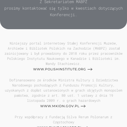
Z Sekretariatem MABPZ
prosimy kontaktować się tylko w kwestiach dotyczących
Konferencji.
Niniejszy portal internetowy Stałej Konferencji Muzeów,
Archiwów i Bibliotek Polskich na Zachodzie (MABPZ) został
zainicjowany i był prowadzony do 2018 roku przez pracowników
Polskiego Instytutu Naukowego w Kanadzie i Biblioteki im.
Wandy Stachiewicz.
WWW.POLISHINSTITUTE.ORG
Dofinansowano ze środków Ministra Kultury i Dziedzictwa
Narodowego pochodzących z Funduszu Promocji Kultury,
uzyskanych z dopłat ustanowionych w grach objętych monopolem
państwa, zgodnie z art. 80 ust. 1 ustawy z dnia 19
listopada 2009 r. o grach hazardowych
WWW.MKIDN.GOV.PL
Przy współpracy z Fundacją Silva Rerum Polonarum z
Częstochowy