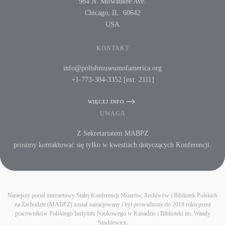
984 N. Milwaukee Ave.
Chicago, IL. 60642
USA
KONTAKT
info@polishmuseumofamerica.org
+1-773-384-3352 [ext. 2111]
WIĘCEJ INFO
UWAGA
Z Sekretariatem MABPZ
prosimy kontaktować się tylko w kwestiach dotyczących Konferencji.
Niniejszy portal internetowy Stałej Konferencji Muzeów, Archiwów i Bibliotek Polskich
na Zachodzie (MABPZ) został zainicjowany i był prowadzony do 2018 roku przez
pracowników Polskiego Instytutu Naukowego w Kanadzie i Biblioteki im. Wandy
Stachiewicz.