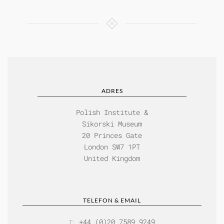
ADRES
Polish Institute &
Sikorski Museum
20 Princes Gate
London SW7 1PT
United Kingdom
TELEFON & EMAIL
+44 (0)20 7589 9249
T: