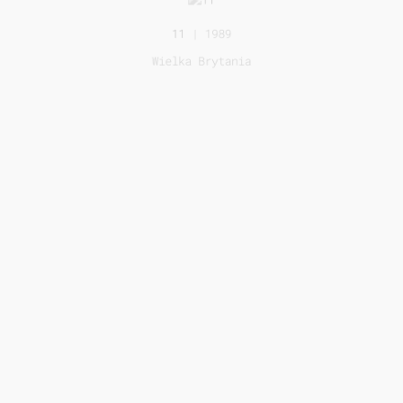
11
| 1989
Wielka Brytania
10
| 1988
Francja
9
| 1987
Szwajcaria
8
| 1986
Włochy