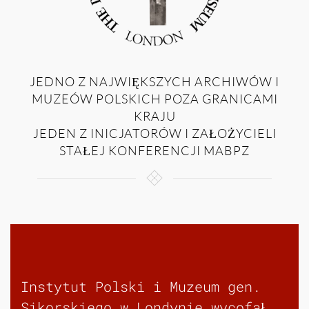
JEDNO Z NAJWIĘKSZYCH ARCHIWÓW I
MUZEÓW POLSKICH POZA GRANICAMI
KRAJU
JEDEN Z INICJATORÓW I ZAŁOŻYCIELI
STAŁEJ KONFERENCJI MABPZ
Instytut Polski i Muzeum gen.
Sikorskiego w Londynie wycofał