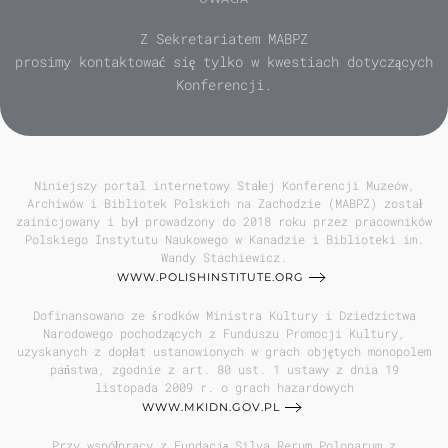
Z Sekretariatem MABPZ
prosimy kontaktować się tylko w kwestiach dotyczących
Konferencji.
Niniejszy portal internetowy Stałej Konferencji Muzeów,
Archiwów i Bibliotek Polskich na Zachodzie (MABPZ) został
zainicjowany i był prowadzony do 2018 roku przez pracowników
Polskiego Instytutu Naukowego w Kanadzie i Biblioteki im.
Wandy Stachiewicz.
WWW.POLISHINSTITUTE.ORG
Dofinansowano ze środków Ministra Kultury i Dziedzictwa
Narodowego pochodzących z Funduszu Promocji Kultury,
uzyskanych z dopłat ustanowionych w grach objętych monopolem
państwa, zgodnie z art. 80 ust. 1 ustawy z dnia 19
listopada 2009 r. o grach hazardowych
WWW.MKIDN.GOV.PL
Przy współpracy z Fundacją Silva Rerum Polonarum z