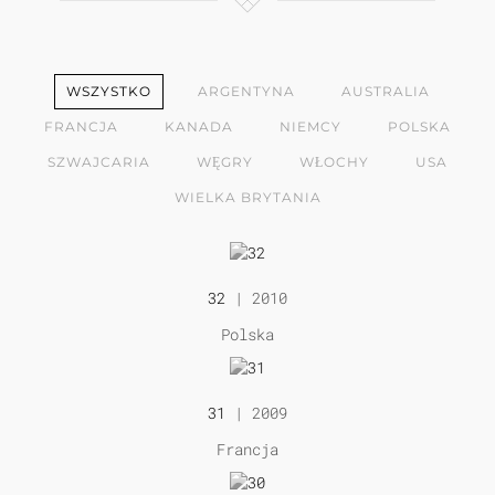
WSZYSTKO
ARGENTYNA
AUSTRALIA
FRANCJA
KANADA
NIEMCY
POLSKA
SZWAJCARIA
WĘGRY
WŁOCHY
USA
WIELKA BRYTANIA
32
| 2010
Polska
31
| 2009
Francja