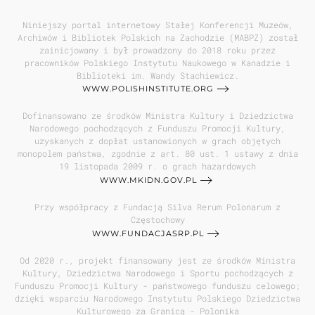
Niniejszy portal internetowy Stałej Konferencji Muzeów,
Archiwów i Bibliotek Polskich na Zachodzie (MABPZ) został
zainicjowany i był prowadzony do 2018 roku przez
pracowników Polskiego Instytutu Naukowego w Kanadzie i
Biblioteki im. Wandy Stachiewicz.
WWW.POLISHINSTITUTE.ORG
Dofinansowano ze środków Ministra Kultury i Dziedzictwa
Narodowego pochodzących z Funduszu Promocji Kultury,
uzyskanych z dopłat ustanowionych w grach objętych
monopolem państwa, zgodnie z art. 80 ust. 1 ustawy z dnia
19 listopada 2009 r. o grach hazardowych
WWW.MKIDN.GOV.PL
Przy współpracy z Fundacją Silva Rerum Polonarum z
Częstochowy
WWW.FUNDACJASRP.PL
Od 2020 r., projekt finansowany jest ze środków Ministra
Kultury, Dziedzictwa Narodowego i Sportu pochodzących z
Funduszu Promocji Kultury - państwowego funduszu celowego;
dzięki wsparciu Narodowego Instytutu Polskiego Dziedzictwa
Kulturowego za Granicą - Polonika