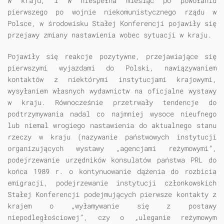
w kraju, i w niespełna miesiąc po powołaniu
pierwszego po wojnie niekomunistycznego rządu w
Polsce, w środowisku Stałej Konferencji pojawiły się
przejawy zmiany nastawienia wobec sytuacji w kraju.
Pojawiły się reakcje pozytywne, przejawiające się
pierwszymi wyjazdami do Polski, nawiązywaniem
kontaktów z niektórymi instytucjami krajowymi,
wysyłaniem własnych wydawnictw na oficjalne wystawy
w kraju. Równocześnie przetrwały tendencje do
podtrzymywania nadal co najmniej wysoce nieufnego
lub niemal wrogiego nastawienia do aktualnego stanu
rzeczy w kraju (nazywanie państwowych instytucji
organizujących wystawy „agencjami reżymowymi”,
podejrzewanie urzędników konsulatów państwa PRL do
końca 1989 r. o kontynuowanie dążenia do rozbicia
emigracji, podejrzewanie instytucji członkowskich
Stałej Konferencji podejmujących pierwsze kontakty z
krajem o „wyłamywanie się z postawy
niepodległościowej”, czy o „uleganie reżymowym