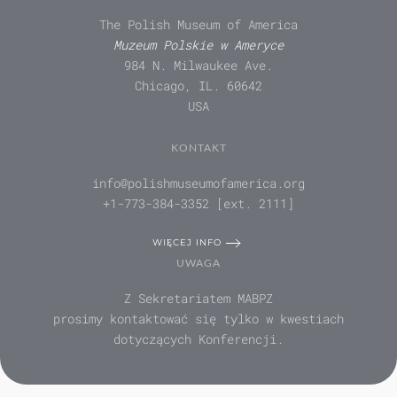
The Polish Museum of America
Muzeum Polskie w Ameryce
984 N. Milwaukee Ave.
Chicago, IL. 60642
USA
KONTAKT
info@polishmuseumofamerica.org
+1-773-384-3352 [ext. 2111]
WIĘCEJ INFO
UWAGA
Z Sekretariatem MABPZ
prosimy kontaktować się tylko w kwestiach
dotyczących Konferencji.