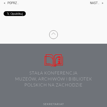
« POPRZ.
NAST. »
STAŁA KONFERENCJA
MUZEÓW, ARCHIWÓW I BIBLIOTEK
POLSKICH NA ZACHODZIE
SEKRETARIAT