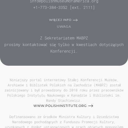
info@polishmuseumofamerica.org
+1-773-384-3352 [ext. 2111]
WIĘCEJ INFO
UWAGA
Z Sekretariatem MABPZ
prosimy kontaktować się tylko w kwestiach dotyczących
Konferencji.
Niniejszy portal internetowy Stałej Konferencji Muzeów,
Archiwów i Bibliotek Polskich na Zachodzie (MABPZ) został
zainicjowany i był prowadzony do 2018 roku przez pracowników
Polskiego Instytutu Naukowego w Kanadzie i Biblioteki im.
Wandy Stachiewicz.
WWW.POLISHINSTITUTE.ORG
Dofinansowano ze środków Ministra Kultury i Dziedzictwa
Narodowego pochodzących z Funduszu Promocji Kultury,
uzyskanych z dopłat ustanowionych w grach objętych monopolem