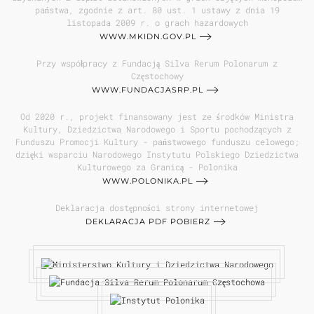
państwa, zgodnie z art. 80 ust. 1 ustawy z dnia 19
listopada 2009 r. o grach hazardowych
WWW.MKIDN.GOV.PL
Przy współpracy z Fundacją Silva Rerum Polonarum z
Częstochowy
WWW.FUNDACJASRP.PL
Od 2020 r., projekt finansowany jest ze środków Ministra
Kultury, Dziedzictwa Narodowego i Sportu pochodzących z
Funduszu Promocji Kultury - państwowego funduszu celowego;
dzięki wsparciu Narodowego Instytutu Polskiego Dziedzictwa
Kulturowego za Granicą - Polonika
WWW.POLONIKA.PL
Deklaracja dostępności strony internetowej
DEKLARACJA PDF POBIERZ