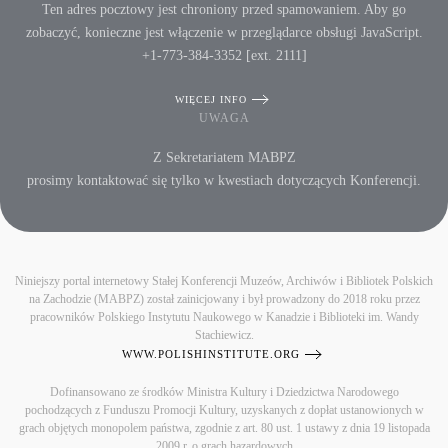
Ten adres pocztowy jest chroniony przed spamowaniem. Aby go
zobaczyć, konieczne jest włączenie w przeglądarce obsługi JavaScript.
+1-773-384-3352 [ext. 2111]
WIĘCEJ INFO
UWAGA
Z Sekretariatem MABPZ
prosimy kontaktować się tylko w kwestiach dotyczących Konferencji.
Niniejszy portal internetowy Stałej Konferencji Muzeów, Archiwów i Bibliotek Polskich
na Zachodzie (MABPZ) został zainicjowany i był prowadzony do 2018 roku przez
pracowników Polskiego Instytutu Naukowego w Kanadzie i Biblioteki im. Wandy
Stachiewicz.
WWW.POLISHINSTITUTE.ORG
Dofinansowano ze środków Ministra Kultury i Dziedzictwa Narodowego
pochodzących z Funduszu Promocji Kultury, uzyskanych z dopłat ustanowionych w
grach objętych monopolem państwa, zgodnie z art. 80 ust. 1 ustawy z dnia 19 listopada
2009 r. o grach hazardowych