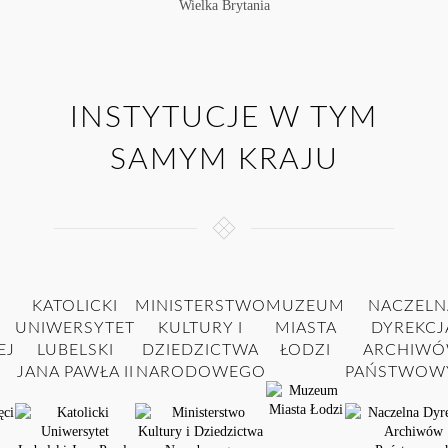
Wielka Brytania
INSTYTUCJE W TYM
SAMYM KRAJU
T
KATOLICKI
MINISTERSTWO
MUZEUM
NACZELN
UNIWERSYTET
KULTURY I
MIASTA
DYREKCJ
EJ
LUBELSKI
DZIEDZICTWA
ŁODZI
ARCHIW
JANA PAWŁA II
NARODOWEGO
PAŃSTWOW