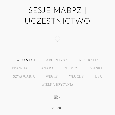
SESJE MABPZ |
UCZESTNICTWO
WSZYSTKO
ARGENTYNA
AUSTRALIA
FRANCJA
KANADA
NIEMCY
POLSKA
SZWAJCARIA
WĘGRY
WŁOCHY
USA
WIELKA BRYTANIA
38
| 2016