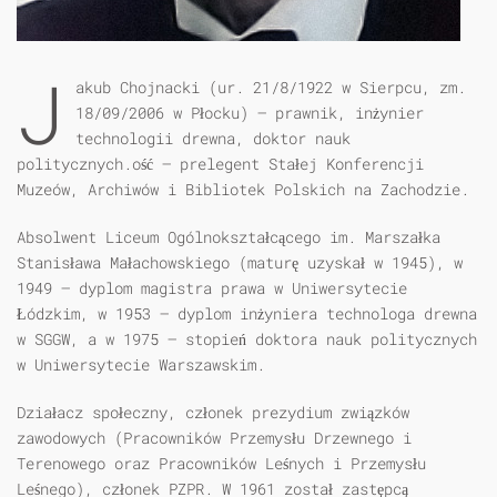
J
akub Chojnacki (ur. 21/8/1922 w Sierpcu, zm.
18/09/2006 w Płocku) – prawnik, inżynier
technologii drewna, doktor nauk
politycznych.
ość – prelegent Stałej Konferencji
Muzeów, Archiwów i Bibliotek Polskich na Zachodzie.
Absolwent Liceum Ogólnokształcącego im. Marszałka
Stanisława Małachowskiego (maturę uzyskał w 1945), w
1949 – dyplom magistra prawa w Uniwersytecie
Łódzkim, w 1953 – dyplom inżyniera technologa drewna
w SGGW, a w 1975 – stopień doktora nauk politycznych
w Uniwersytecie Warszawskim.
Działacz społeczny, członek prezydium związków
zawodowych (Pracowników Przemysłu Drzewnego i
Terenowego oraz Pracowników Leśnych i Przemysłu
Leśnego), członek PZPR. W 1961 został zastępcą