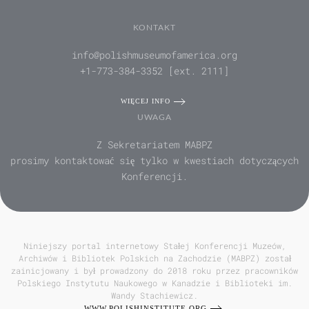
KONTAKT
info@polishmuseumofamerica.org
+1-773-384-3352 [ext. 2111]
WIĘCEJ INFO
UWAGA
Z Sekretariatem MABPZ
prosimy kontaktować się tylko w kwestiach dotyczących
Konferencji.
Niniejszy portal internetowy Stałej Konferencji Muzeów,
Archiwów i Bibliotek Polskich na Zachodzie (MABPZ) został
zainicjowany i był prowadzony do 2018 roku przez pracowników
Polskiego Instytutu Naukowego w Kanadzie i Biblioteki im.
Wandy Stachiewicz.
WWW.POLISHINSTITUTE.ORG