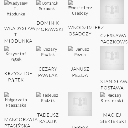
DOMINIK
WŁODZIMIERZ
WŁADYSŁAW
MORAWSKI
OSADCZY
T.
CZESŁAWA
MIODUNKA
PACZKOWS
CEZARY
JANUSZ
KRZYSZTOF
PAWLAK
PEZDA
PĄTEK
STANISŁAW
POSTAWA
TADEUSZ
MACIEJ
MAŁGORZATA
RADZIK
SIEKIERSKI
PTASIŃSKA
TERESA