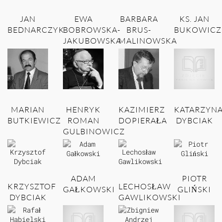
JAN
EWA
BARBARA
KS. JAN
BEDNARCZYK
BOBROWSKA-
BRUS-
BUKOWICZ
JAKUBOWSKA
MALINOWSKA
MARIAN
HENRYK
KAZIMIERZ
KATARZYN
BUTKIEWICZ
ROMAN
DOPIERAŁA
DYBCIAK
GULBINOWICZ
ADAM
PIOTR
KRZYSZTOF
LECHOSŁAW
GAŁKOWSKI
GLIŃSKI
DYBCIAK
GAWLIKOWSKI