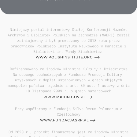
Niniejszy portal internetowy Stałej Konferencji Muzeów,
Archiwów i Bibliotek Polskich na Zachodzie (MABPZ) został
zainicjowany i był prowadzony do 2018 roku przez
pracowników Polskiego Instytutu Naukowego w Kanadzie i
Biblioteki im. Wandy Stachiewicz.
WWW.POLISHINSTITUTE.ORG
Dofinansowano ze środków Ministra Kultury i Dziedzictwa
Narodowego pochodzących z Funduszu Promocji Kultury,
uzyskanych z dopłat ustanowionych w grach objętych
monopolem państwa, zgodnie z art. 80 ust. 1 ustawy z dnia
19 listopada 2009 r. o grach hazardowych
WWW.MKIDN.GOV.PL
Przy współpracy z Fundacją Silva Rerum Polonarum z
Częstochowy
WWW.FUNDACJASRP.PL
Od 2020 r., projekt finansowany jest ze środków Ministra