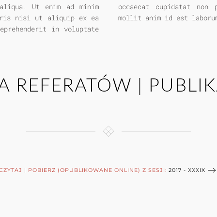
aliqua. Ut enim ad minim
lpa qui officia deserunt
ris nisi ut aliquip ex ea
mollit anim id est laboru
eprehenderit in voluptate
TA REFERATÓW | PUBLIK
CZYTAJ | POBIERZ (OPUBLIKOWANE ONLINE) Z SESJI:
2017 - XXXIX