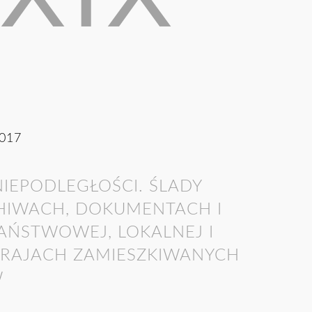
017
IEPODLEGŁOŚCI. ŚLADY
HIWACH, DOKUMENTACH I
PAŃSTWOWEJ, LOKALNEJ I
KRAJACH ZAMIESZKIWANYCH
W