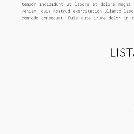
tempor incididunt ut labore et dolore magna 
occaecat cupidatat non proident, sunt in cu
veniam, quis nostrud exercitation ullamco labo
commodo consequat. Duis aute irure dolor in r
LIS