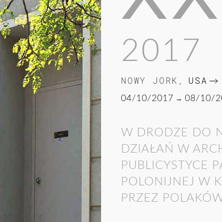
2017
NOWY JORK
,
USA
04/10/2017
→
08/10/2
W DRODZE DO N
DZIAŁAŃ W ARC
PUBLICYSTYCE 
POLONIJNEJ W 
PRZEZ POLAKÓ