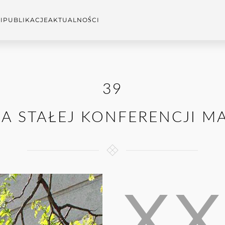
I
PUBLIKACJE
AKTUALNOŚCI
39
JA STAŁEJ KONFERENCJI M
XX