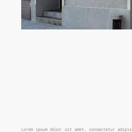
Lorem ipsum dolor sit amet, consectetur adipis
velit esse cillum dolore eu fugiat nulla p