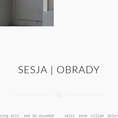
SESJA | OBRADY
cing elit, sed do eiusmod
ariatur. Excepteur sint