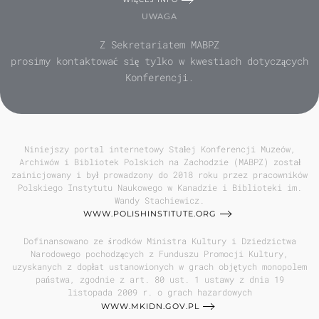
UWAGA
Z Sekretariatem MABPZ
prosimy kontaktować się tylko w kwestiach dotyczących
Konferencji.
Niniejszy portal internetowy Stałej Konferencji Muzeów,
Archiwów i Bibliotek Polskich na Zachodzie (MABPZ) został
zainicjowany i był prowadzony do 2018 roku przez pracowników
Polskiego Instytutu Naukowego w Kanadzie i Biblioteki im.
Wandy Stachiewicz.
WWW.POLISHINSTITUTE.ORG
Dofinansowano ze środków Ministra Kultury i Dziedzictwa
Narodowego pochodzących z Funduszu Promocji Kultury,
uzyskanych z dopłat ustanowionych w grach objętych monopolem
państwa, zgodnie z art. 80 ust. 1 ustawy z dnia 19
listopada 2009 r. o grach hazardowych
WWW.MKIDN.GOV.PL