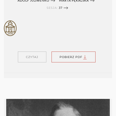
ADOLF JUZWENKO
MARTA PĘKALSKA
SESJA:
37
CZYTAJ
POBIERZ PDF