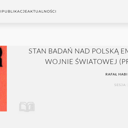
I
PUBLIKACJE
AKTUALNOŚCI
STAN BADAŃ NAD POLSKĄ EM
WOJNIE ŚWIATOWEJ (PR
RAFAŁ HABI
SESJA: