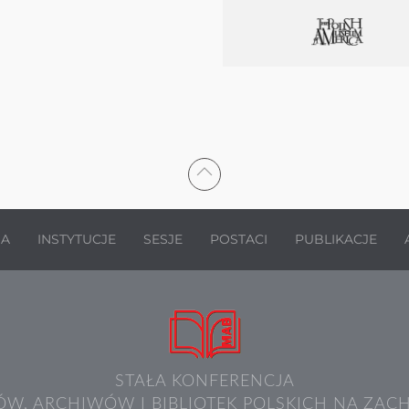
JA
INSTYTUCJE
SESJE
POSTACI
PUBLIKACJE
STAŁA KONFERENCJA
W, ARCHIWÓW I BIBLIOTEK POLSKICH NA ZAC