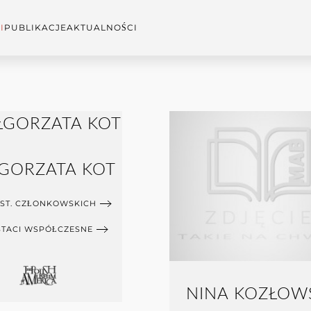
I
PUBLIKACJE
AKTUALNOŚCI
GORZATA KOT
INST. CZŁONKOWSKICH
STACI WSPÓŁCZESNE
NINA KOZŁOW