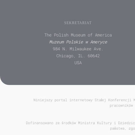
SEKRETARIAT
The Polish Museum of America
Muzeum Polskie w Ameryce
984 N. Milwaukee Ave.
Chicago, IL. 60642
USA
Niniejszy portal internetowy Stałej Konferencji 
pracowników 
Dofinansowano ze środków Ministra Kultury i Dziedzic
państwa, zg