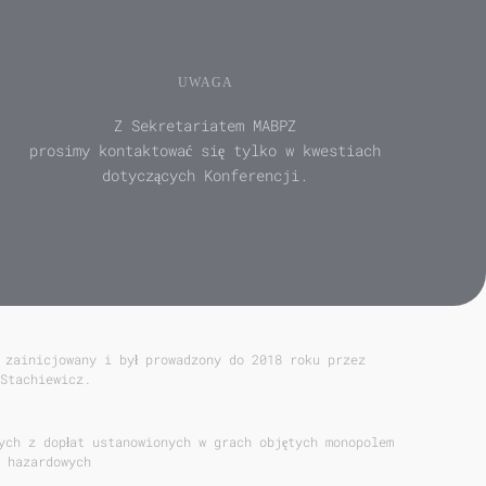
UWAGA
Z Sekretariatem MABPZ
prosimy kontaktować się tylko w kwestiach
dotyczących Konferencji.
 zainicjowany i był prowadzony do 2018 roku przez
Stachiewicz.
ych z dopłat ustanowionych w grach objętych monopolem
 hazardowych