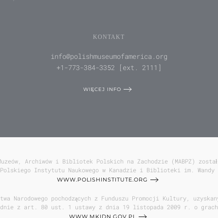
KONTAKT
info@polishmuseumofamerica.org
+1-773-384-3352 [ext. 2111]
WIĘCEJ INFO
Muzeów, Archiwów i Bibliotek Polskich na Zachodzie (MABPZ) został
Polskiego Instytutu Naukowego w Kanadzie i Biblioteki im. Wandy 
WWW.POLISHINSTITUTE.ORG
twa Narodowego pochodzących z Funduszu Promocji Kultury, uzyskan
odnie z art. 80 ust. 1 ustawy z dnia 19 listopada 2009 r. o grach
WWW.MKIDN.GOV.PL