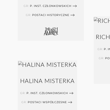
GR:
P. INST. CZŁONKOWSKICH
GR:
POSTACI HISTORYCZNE
RIC
GR:
P. 
GR:
PO
HALINA MISTERKA
GR:
P. INST. CZŁONKOWSKICH
GR:
POSTACI WSPÓŁCZESNE