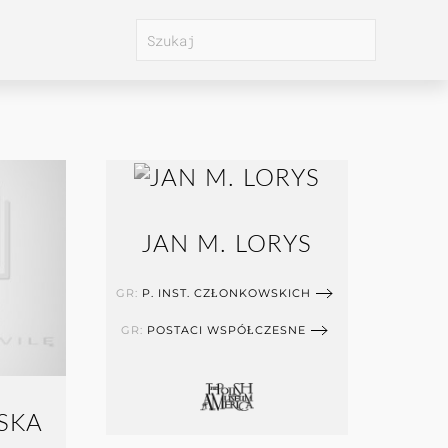
JAN M. LORYS
GR:
P. INST. CZŁONKOWSKICH
GR:
POSTACI WSPÓŁCZESNE
SKA