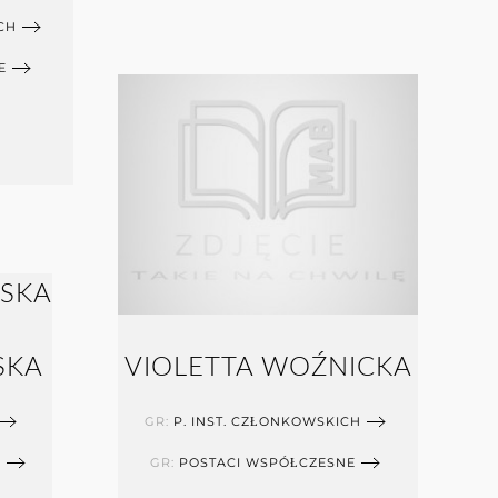
CH
E
SKA
VIOLETTA WOŹNICKA
GR:
P. INST. CZŁONKOWSKICH
E
GR:
POSTACI WSPÓŁCZESNE