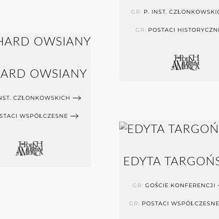
GR:
P. INST. CZŁONKOWSKI
GR:
POSTACI HISTORYCZN
HARD OWSIANY
INST. CZŁONKOWSKICH
STACI WSPÓŁCZESNE
EDYTA TARGOŃ
GR:
GOŚCIE KONFERENCJI
GR:
POSTACI WSPÓŁCZESN