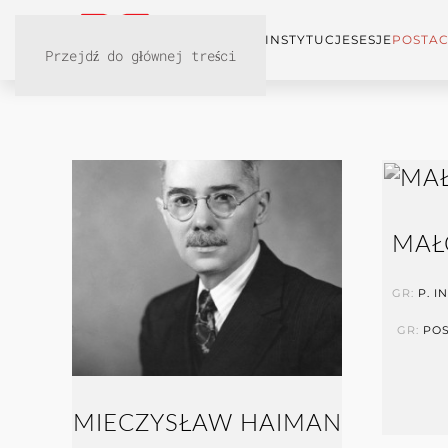
KONFERENCJA
INSTYTUCJE
SESJE
POSTAC
Przejdź do głównej treści
MAŁ
GR:
P. 
GR:
PO
MIECZYSŁAW HAIMAN