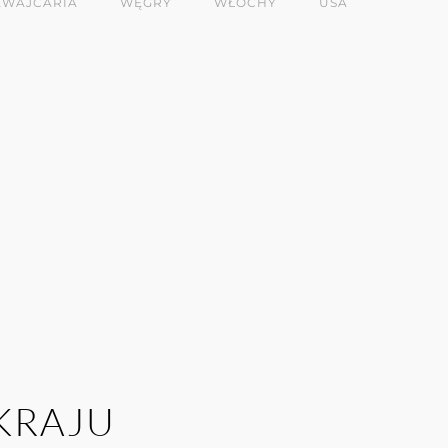
ZWAJCARIA
WĘGRY
WŁOCHY
USA
KRAJU