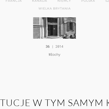
FRANCJA
KANADA
NIEMCY
POLSKA
S
WIELKA BRYTANIA
36
| 2014
Włochy
YTUCJE W TYM SAMYM 