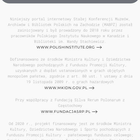
Niniejszy portal internetowy Stałej Konferencji Muzeów,
Archiwów i Bibliotek Polskich na Zachodzie (MABPZ) został
zainicjowany i był prowadzony do 2018 roku przez
pracowników Polskiego Instytutu Naukowego w Kanadzie i
Biblioteki im. Wandy Stachiewicz.
WWW.POLISHINSTITUTE.ORG
Dofinansowano ze środków Ministra Kultury i Dziedzictwa
Narodowego pochodzących z Funduszu Promocji Kultury,
uzyskanych z dopłat ustanowionych w grach objętych
monopolem państwa, zgodnie z art. 80 ust. 1 ustawy z dnia
19 listopada 2009 r. o grach hazardowych
WWW.MKIDN.GOV.PL
Przy współpracy z Fundacją Silva Rerum Polonarum z
Częstochowy
WWW.FUNDACJASRP.PL
Od 2020 r., projekt finansowany jest ze środków Ministra
Kultury, Dziedzictwa Narodowego i Sportu pochodzących z
Funduszu Promocji Kultury - państwowego funduszu celowego;