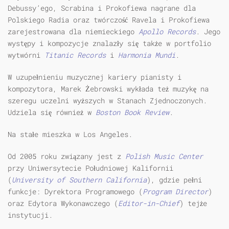
Debussy’ego, Scrabina i Prokofiewa nagrane dla
Polskiego Radia oraz twórczość Ravela i Prokofiewa
zarejestrowana dla niemieckiego
Apollo Records
. Jego
występy i kompozycje znalazły się także w portfolio
wytwórni
Titanic Records
i
Harmonia Mundi
.
W uzupełnieniu muzycznej kariery pianisty i
kompozytora, Marek Żebrowski wykłada też muzykę na
szeregu uczelni wyższych w Stanach Zjednoczonych.
Udziela się również w
Boston Book Review
.
Na stałe mieszka w Los Angeles.
Od 2005 roku związany jest z
Polish Music Center
przy Uniwersytecie Południowej Kalifornii
(
University of Southern California
), gdzie pełni
funkcje: Dyrektora Programowego (
Program Director
)
oraz Edytora Wykonawczego (
Editor-in-Chief
) tejże
instytucji.