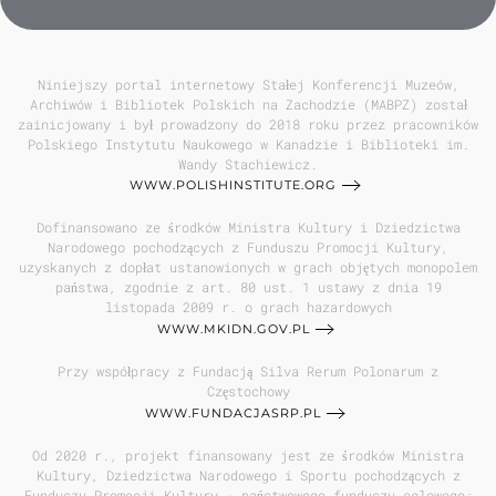
Niniejszy portal internetowy Stałej Konferencji Muzeów,
Archiwów i Bibliotek Polskich na Zachodzie (MABPZ) został
zainicjowany i był prowadzony do 2018 roku przez pracowników
Polskiego Instytutu Naukowego w Kanadzie i Biblioteki im.
Wandy Stachiewicz.
WWW.POLISHINSTITUTE.ORG
Dofinansowano ze środków Ministra Kultury i Dziedzictwa
Narodowego pochodzących z Funduszu Promocji Kultury,
uzyskanych z dopłat ustanowionych w grach objętych monopolem
państwa, zgodnie z art. 80 ust. 1 ustawy z dnia 19
listopada 2009 r. o grach hazardowych
WWW.MKIDN.GOV.PL
Przy współpracy z Fundacją Silva Rerum Polonarum z
Częstochowy
WWW.FUNDACJASRP.PL
Od 2020 r., projekt finansowany jest ze środków Ministra
Kultury, Dziedzictwa Narodowego i Sportu pochodzących z
Funduszu Promocji Kultury - państwowego funduszu celowego;