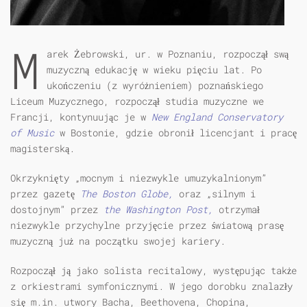
M
arek Żebrowski, ur. w Poznaniu, rozpoczął swą
muzyczną edukację w wieku pięciu lat. Po
ukończeniu (z wyróżnieniem) poznańskiego
Liceum Muzycznego, rozpoczął studia muzyczne we
Francji, kontynuując je w
New England Conservatory
of Music
w Bostonie, gdzie obronił licencjant i pracę
magisterską.
Okrzyknięty „mocnym i niezwykle umuzykalnionym”
przez gazetę
The Boston Globe,
oraz „silnym i
dostojnym” przez
the Washington Post,
otrzymał
niezwykle przychylne przyjęcie przez światową prasę
muzyczną już na początku swojej kariery.
Rozpoczął ją jako solista recitalowy, występując także
z orkiestrami symfonicznymi. W jego dorobku znalazły
się m.in. utwory Bacha, Beethovena, Chopina,