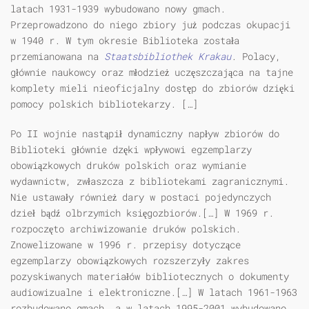
latach 1931-1939 wybudowano nowy gmach.
Przeprowadzono do niego zbiory już podczas okupacji
w 1940 r. W tym okresie Biblioteka została
przemianowana na
Staatsbibliothek Krakau
. Polacy,
głównie naukowcy oraz młodzież uczęszczająca na tajne
komplety mieli nieoficjalny dostęp do zbiorów dzięki
pomocy polskich bibliotekarzy. […]
Po II wojnie nastąpił dynamiczny napływ zbiorów do
Biblioteki głównie dzęki wpływowi egzemplarzy
obowiązkowych druków polskich oraz wymianie
wydawnictw, zwłaszcza z bibliotekami zagranicznymi.
Nie ustawały również dary w postaci pojedynczych
dzieł bądź olbrzymich księgozbiorów.[…] W 1969 r.
rozpoczęto archiwizowanie druków polskich.
Znowelizowane w 1996 r. przepisy dotyczące
egzemplarzy obowiązkowych rozszerzyły zakres
pozyskiwanych materiałów bibliotecznych o dokumenty
audiowizualne i elektroniczne.[…] W latach 1961-1963
rozbudowano gmach, a w latach 1995-2001 wybudowano