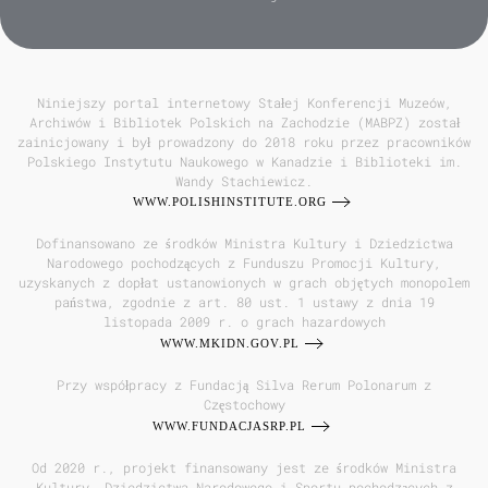
Niniejszy portal internetowy Stałej Konferencji Muzeów,
Archiwów i Bibliotek Polskich na Zachodzie (MABPZ) został
zainicjowany i był prowadzony do 2018 roku przez pracowników
Polskiego Instytutu Naukowego w Kanadzie i Biblioteki im.
Wandy Stachiewicz.
WWW.POLISHINSTITUTE.ORG
Dofinansowano ze środków Ministra Kultury i Dziedzictwa
Narodowego pochodzących z Funduszu Promocji Kultury,
uzyskanych z dopłat ustanowionych w grach objętych monopolem
państwa, zgodnie z art. 80 ust. 1 ustawy z dnia 19
listopada 2009 r. o grach hazardowych
WWW.MKIDN.GOV.PL
Przy współpracy z Fundacją Silva Rerum Polonarum z
Częstochowy
WWW.FUNDACJASRP.PL
Od 2020 r., projekt finansowany jest ze środków Ministra
Kultury, Dziedzictwa Narodowego i Sportu pochodzących z