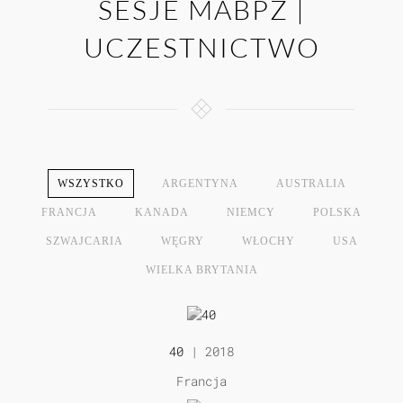
SESJE MABPZ |
UCZESTNICTWO
WSZYSTKO
ARGENTYNA
AUSTRALIA
FRANCJA
KANADA
NIEMCY
POLSKA
SZWAJCARIA
WĘGRY
WŁOCHY
USA
WIELKA BRYTANIA
40
| 2018
Francja