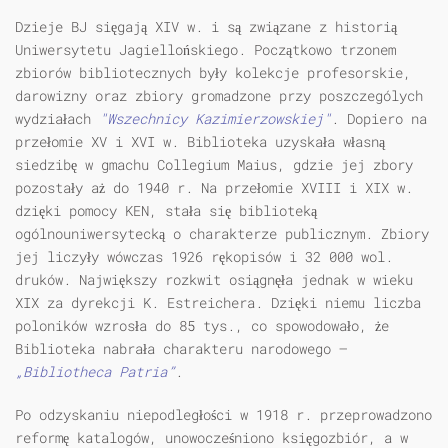
Dzieje BJ sięgają XIV w. i są związane z historią
Uniwersytetu Jagiellońskiego. Początkowo trzonem
zbiorów bibliotecznych były kolekcje profesorskie,
darowizny oraz zbiory gromadzone przy poszczególych
wydziałach
"Wszechnicy Kazimierzowskiej"
. Dopiero na
przełomie XV i XVI w. Biblioteka uzyskała własną
siedzibę w gmachu Collegium Maius, gdzie jej zbory
pozostały aż do 1940 r. Na przełomie XVIII i XIX w.
dzięki pomocy KEN, stała się biblioteką
ogólnouniwersytecką o charakterze publicznym. Zbiory
jej liczyły wówczas 1926 rękopisów i 32 000 wol.
druków. Największy rozkwit osiągnęła jednak w wieku
XIX za dyrekcji K. Estreichera. Dzięki niemu liczba
poloników wzrosła do 85 tys., co spowodowało, że
Biblioteka nabrała charakteru narodowego –
„Bibliotheca Patria”
.
Po odzyskaniu niepodległości w 1918 r. przeprowadzono
reformę katalogów, unowocześniono księgozbiór, a w