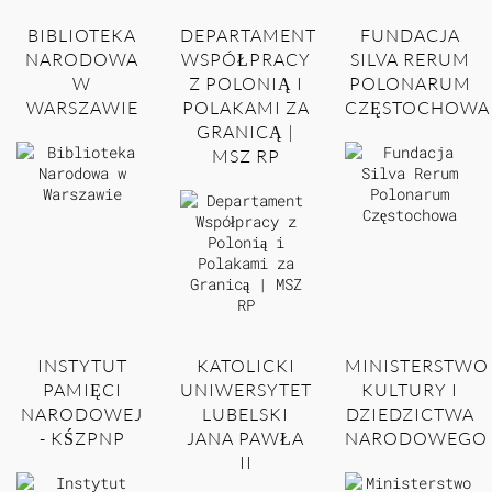
BIBLIOTEKA
DEPARTAMENT
FUNDACJA
NARODOWA
WSPÓŁPRACY
SILVA RERUM
W
Z POLONIĄ I
POLONARUM
WARSZAWIE
POLAKAMI ZA
CZĘSTOCHOWA
GRANICĄ |
MSZ RP
INSTYTUT
KATOLICKI
MINISTERSTWO
PAMIĘCI
UNIWERSYTET
KULTURY I
NARODOWEJ
LUBELSKI
DZIEDZICTWA
- KŚZPNP
JANA PAWŁA
NARODOWEGO
II