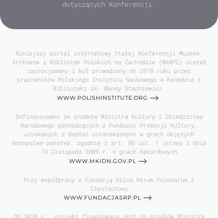
dotyczących Konferencji.
Niniejszy portal internetowy Stałej Konferencji Muzeów,
Archiwów i Bibliotek Polskich na Zachodzie (MABPZ) został
zainicjowany i był prowadzony do 2018 roku przez
pracowników Polskiego Instytutu Naukowego w Kanadzie i
Biblioteki im. Wandy Stachiewicz.
WWW.POLISHINSTITUTE.ORG
Dofinansowano ze środków Ministra Kultury i Dziedzictwa
Narodowego pochodzących z Funduszu Promocji Kultury,
uzyskanych z dopłat ustanowionych w grach objętych
monopolem państwa, zgodnie z art. 80 ust. 1 ustawy z dnia
19 listopada 2009 r. o grach hazardowych
WWW.MKIDN.GOV.PL
Przy współpracy z Fundacją Silva Rerum Polonarum z
Częstochowy
WWW.FUNDACJASRP.PL
Od 2020 r., projekt finansowany jest ze środków Ministra