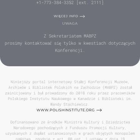
+1-773-384-3352 [ext. 2111]
WIĘCEJ INFO
UWAGA
Z Sekretariatem MABPZ
prosimy kontaktować się tylko w kwestiach dotyczących
Konferencji.
Niniejszy portal internetowy Stałej Konferencji Muzeów,
Archiwów i Bibliotek Polskich na Zachodzie (MABPZ) został
zainicjowany i był prowadzony do 2018 roku przez pracowników
Polskiego Instytutu Naukowego w Kanadzie i Biblioteki im.
Wandy Stachiewicz.
WWW.POLISHINSTITUTE.ORG
Dofinansowano ze środków Ministra Kultury i Dziedzictwa
Narodowego pochodzących z Funduszu Promocji Kultury,
uzyskanych z dopłat ustanowionych w grach objętych monopolem
państwa, zgodnie z art. 80 ust. 1 ustawy z dnia 19