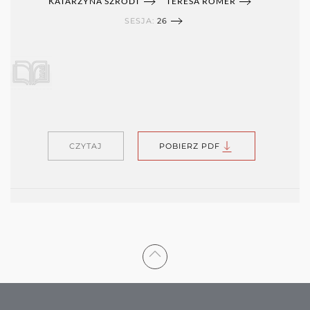
KATARZYNA SZRODT
TERESA ROMER
SESJA:
26
CZYTAJ
POBIERZ PDF