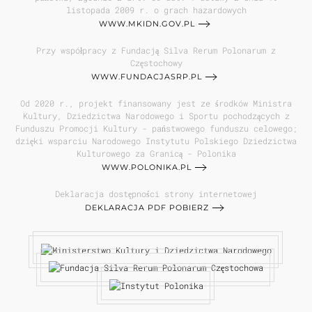
listopada 2009 r. o grach hazardowych
WWW.MKIDN.GOV.PL
Przy współpracy z Fundacją Silva Rerum Polonarum z
Częstochowy
WWW.FUNDACJASRP.PL
Od 2020 r., projekt finansowany jest ze środków Ministra
Kultury, Dziedzictwa Narodowego i Sportu pochodzących z
Funduszu Promocji Kultury - państwowego funduszu celowego;
dzięki wsparciu Narodowego Instytutu Polskiego Dziedzictwa
Kulturowego za Granicą - Polonika
WWW.POLONIKA.PL
Deklaracja dostępności strony internetowej
DEKLARACJA PDF POBIERZ