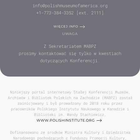
info@polishmuseumofamerica.org
+1-773-384-3352 [ext. 2111]
WIĘCEJ INFO
UWAGA
Z Sekretariatem MABPZ
prosimy kontaktować się tylko w kwestiach
dotyczących Konferencji.
Niniejszy portal internetowy Stałej Konferencji Muzeów,
Archiwów i Bibliotek Polskich na Zachodzie (MABPZ) został
zainicjowany i był prowadzony do 2018 roku przez
pracowników Polskiego Instytutu Naukowego w Kanadzie i
Biblioteki im. Wandy Stachiewicz.
WWW.POLISHINSTITUTE.ORG
Dofinansowano ze środków Ministra Kultury i Dziedzictwa
Narodowego pochodzących z Funduszu Promocji Kultury,