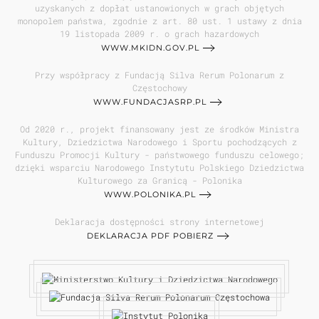
uzyskanych z dopłat ustanowionych w grach objętych
monopolem państwa, zgodnie z art. 80 ust. 1 ustawy z dnia
19 listopada 2009 r. o grach hazardowych
WWW.MKIDN.GOV.PL
Przy współpracy z Fundacją Silva Rerum Polonarum z
Częstochowy
WWW.FUNDACJASRP.PL
Od 2020 r., projekt finansowany jest ze środków Ministra
Kultury, Dziedzictwa Narodowego i Sportu pochodzących z
Funduszu Promocji Kultury - państwowego funduszu celowego;
dzięki wsparciu Narodowego Instytutu Polskiego Dziedzictwa
Kulturowego za Granicą - Polonika
WWW.POLONIKA.PL
Deklaracja dostępności strony internetowej
DEKLARACJA PDF POBIERZ