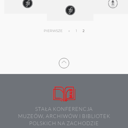
PIERWSZE
«
1
2
STAŁA KONFERENCJA
MUZEÓW, ARCHIWÓW I BIBLIOTEK
POLSKICH NA ZACHODZIE