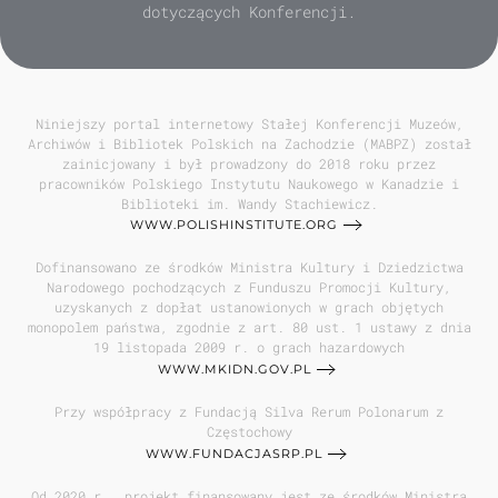
dotyczących Konferencji.
Niniejszy portal internetowy Stałej Konferencji Muzeów,
Archiwów i Bibliotek Polskich na Zachodzie (MABPZ) został
zainicjowany i był prowadzony do 2018 roku przez
pracowników Polskiego Instytutu Naukowego w Kanadzie i
Biblioteki im. Wandy Stachiewicz.
WWW.POLISHINSTITUTE.ORG
Dofinansowano ze środków Ministra Kultury i Dziedzictwa
Narodowego pochodzących z Funduszu Promocji Kultury,
uzyskanych z dopłat ustanowionych w grach objętych
monopolem państwa, zgodnie z art. 80 ust. 1 ustawy z dnia
19 listopada 2009 r. o grach hazardowych
WWW.MKIDN.GOV.PL
Przy współpracy z Fundacją Silva Rerum Polonarum z
Częstochowy
WWW.FUNDACJASRP.PL
Od 2020 r., projekt finansowany jest ze środków Ministra