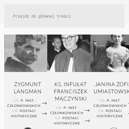
Przejdź do głównej treści
ZYGMUNT
KS. INFUŁAT
JANINA ZOF
LANGMAN
FRANCISZEK
UMIASTOWS
MĄCZYŃSKI
GR:
P. INST.
GR:
P. INST.
CZŁONKOWSKICH
CZŁONKOWSKICH
GR:
P. INST.
GR:
POSTACI
GR:
POSTACI
CZŁONKOWSKICH
HISTORYCZNE
HISTORYCZNE
GR:
POSTACI
HISTORYCZNE