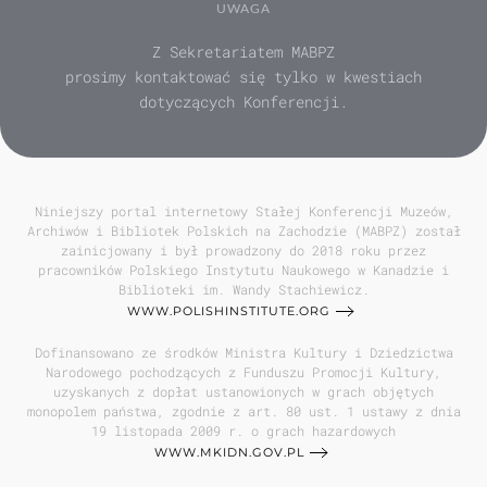
UWAGA
Z Sekretariatem MABPZ
prosimy kontaktować się tylko w kwestiach
dotyczących Konferencji.
Niniejszy portal internetowy Stałej Konferencji Muzeów,
Archiwów i Bibliotek Polskich na Zachodzie (MABPZ) został
zainicjowany i był prowadzony do 2018 roku przez
pracowników Polskiego Instytutu Naukowego w Kanadzie i
Biblioteki im. Wandy Stachiewicz.
WWW.POLISHINSTITUTE.ORG
Dofinansowano ze środków Ministra Kultury i Dziedzictwa
Narodowego pochodzących z Funduszu Promocji Kultury,
uzyskanych z dopłat ustanowionych w grach objętych
monopolem państwa, zgodnie z art. 80 ust. 1 ustawy z dnia
19 listopada 2009 r. o grach hazardowych
WWW.MKIDN.GOV.PL