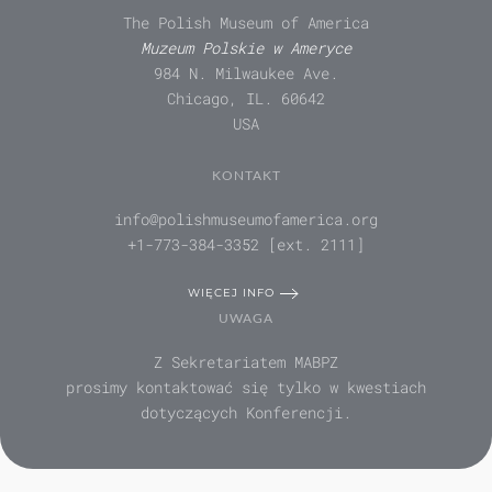
The Polish Museum of America
Muzeum Polskie w Ameryce
984 N. Milwaukee Ave.
Chicago, IL. 60642
USA
KONTAKT
info@polishmuseumofamerica.org
+1-773-384-3352 [ext. 2111]
WIĘCEJ INFO
UWAGA
Z Sekretariatem MABPZ
prosimy kontaktować się tylko w kwestiach
dotyczących Konferencji.