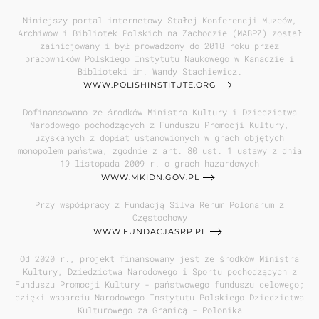
Niniejszy portal internetowy Stałej Konferencji Muzeów,
Archiwów i Bibliotek Polskich na Zachodzie (MABPZ) został
zainicjowany i był prowadzony do 2018 roku przez
pracowników Polskiego Instytutu Naukowego w Kanadzie i
Biblioteki im. Wandy Stachiewicz.
WWW.POLISHINSTITUTE.ORG
Dofinansowano ze środków Ministra Kultury i Dziedzictwa
Narodowego pochodzących z Funduszu Promocji Kultury,
uzyskanych z dopłat ustanowionych w grach objętych
monopolem państwa, zgodnie z art. 80 ust. 1 ustawy z dnia
19 listopada 2009 r. o grach hazardowych
WWW.MKIDN.GOV.PL
Przy współpracy z Fundacją Silva Rerum Polonarum z
Częstochowy
WWW.FUNDACJASRP.PL
Od 2020 r., projekt finansowany jest ze środków Ministra
Kultury, Dziedzictwa Narodowego i Sportu pochodzących z
Funduszu Promocji Kultury - państwowego funduszu celowego;
dzięki wsparciu Narodowego Instytutu Polskiego Dziedzictwa
Kulturowego za Granicą - Polonika