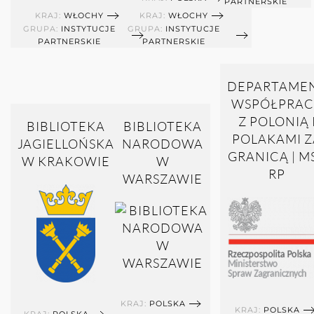
PARTNERSKIE
KRAJ:
WŁOCHY
KRAJ:
WŁOCHY
GRUPA:
INSTYTUCJE
GRUPA:
INSTYTUCJE
PARTNERSKIE
PARTNERSKIE
DEPARTAME
WSPÓŁPRAC
Z POLONIĄ 
BIBLIOTEKA
BIBLIOTEKA
POLAKAMI Z
JAGIELLOŃSKA
NARODOWA
GRANICĄ | M
W KRAKOWIE
W
RP
WARSZAWIE
KRAJ:
POLSKA
KRAJ:
POLSKA
KRAJ:
POLSKA