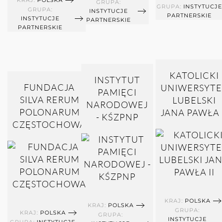
GRUPA:
GRUPA:
INSTYTUCJE
GRUPA:
INSTYTUCJE
PARTNERSKIE
INSTYTUCJE
PARTNERSKIE
PARTNERSKIE
KATOLICKI
INSTYTUT
FUNDACJA
UNIWERSYTE
PAMIĘCI
SILVA RERUM
LUBELSKI
NARODOWEJ
POLONARUM
JANA PAWŁA 
- KŚZPNP
CZĘSTOCHOWA
KRAJ:
POLSKA
KRAJ:
POLSKA
GRUPA:
KRAJ:
POLSKA
GRUPA:
INSTYTUCJE