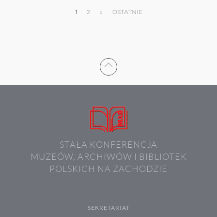
1
2
»
OSTATNIE
STAŁA KONFERENCJA
MUZEÓW, ARCHIWÓW I BIBLIOTEK
POLSKICH NA ZACHODZIE
SEKRETARIAT