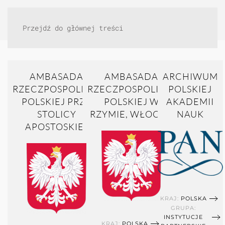
Przejdź do głównej treści
AMBASADA
AMBASADA
ARCHIWUM
RZECZPOSPOLITEJ
RZECZPOSPOLITEJ
POLSKIEJ
POLSKIEJ PRZY
POLSKIEJ W
AKADEMII
STOLICY
RZYMIE, WŁOCHY
NAUK
APOSTOSKIEJ
KRAJ:
POLSKA
GRUPA:
INSTYTUCJE
KRAJ:
POLSKA