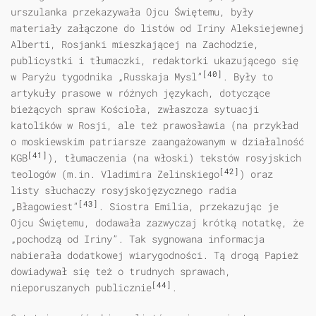
urszulanka przekazywała Ojcu Świętemu, były
materiały załączone do listów od Iriny Aleksiejewnej
Alberti, Rosjanki mieszkającej na Zachodzie,
publicystki i tłumaczki, redaktorki ukazującego się
[40]
w Paryżu tygodnika „Russkaja Mysl”
. Były to
artykuły prasowe w różnych językach, dotyczące
bieżących spraw Kościoła, zwłaszcza sytuacji
katolików w Rosji, ale też prawosławia (na przykład
o moskiewskim patriarsze zaangażowanym w działalność
[41]
KGB
), tłumaczenia (na włoski) tekstów rosyjskich
[42]
teologów (m.in. Vladimira Zelinskiego
) oraz
listy słuchaczy rosyjskojęzycznego radia
[43]
„Błagowiest”
. Siostra Emilia, przekazując je
Ojcu Świętemu, dodawała zazwyczaj krótką notatkę, że
„pochodzą od Iriny”. Tak sygnowana informacja
nabierała dodatkowej wiarygodności. Tą drogą Papież
dowiadywał się też o trudnych sprawach,
[44]
nieporuszanych publicznie
.