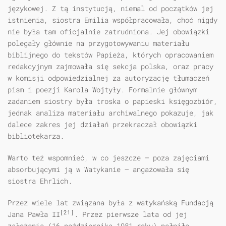
językowej. Z tą instytucją, niemal od początków jej
istnienia, siostra Emilia współpracowała, choć nigdy
nie była tam oficjalnie zatrudniona. Jej obowiązki
polegały głównie na przygotowywaniu materiału
biblijnego do tekstów Papieża, których opracowaniem
redakcyjnym zajmowała się sekcja polska, oraz pracy
w komisji odpowiedzialnej za autoryzację tłumaczeń
pism i poezji Karola Wojtyły. Formalnie głównym
zadaniem siostry była troska o papieski księgozbiór,
jednak analiza materiału archiwalnego pokazuje, jak
dalece zakres jej działań przekraczał obowiązki
bibliotekarza.
Warto też wspomnieć, w co jeszcze — poza zajęciami
absorbującymi ją w Watykanie — angażowała się
siostra Ehrlich.
Przez wiele lat związana była z watykańską Fundacją
[21]
Jana Pawła II
. Przez pierwsze lata od jej
założenia (16 października 1981 roku) pełniła