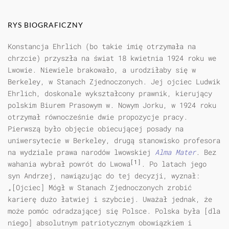
RYS BIOGRAFICZNY
Konstancja Ehrlich (bo takie imię otrzymała na
chrzcie) przyszła na świat 18 kwietnia 1924 roku we
Lwowie. Niewiele brakowało, a urodziłaby się w
Berkeley, w Stanach Zjednoczonych. Jej ojciec Ludwik
Ehrlich, doskonale wykształcony prawnik, kierujący
polskim Biurem Prasowym w. Nowym Jorku, w 1924 roku
otrzymał równocześnie dwie propozycje pracy.
Pierwszą było objęcie obiecującej posady na
uniwersytecie w Berkeley, drugą stanowisko profesora
na wydziale prawa narodów lwowskiej
Alma Mater
. Bez
[1]
wahania wybrał powrót do Lwowa
. Po latach jego
syn Andrzej, nawiązując do tej decyzji, wyznał:
„[Ojciec] Mógł w Stanach Zjednoczonych zrobić
karierę dużo łatwiej i szybciej. Uważał jednak, że
może pomóc odradzającej się Polsce. Polska była [dla
niego] absolutnym patriotycznym obowiązkiem i