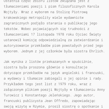
Ostatnia część zbioru listów związana jest z
tłumaczeniami poezji i pism filozoficznych Karola
Wojtyły. Wraz z wyborem na Stolicę Piotrową
krakowskiego metropolity wiele wydawnictw
zagranicznych podjęło starania o publikację jego
tekstów. Wobec pojawiających się trudności z
tłumaczeniami 17 listopada 1978 roku Ojciec Święty
ustanowił komisję odpowiedzialną za zatwierdzanie i
autoryzowanie przekładów pism powstałych przed jego
wyborem. Jednym z jej członków była siostra Ehrlich.
Jak wynika z listów przekazanych w spuściźnie,
siostra była proszona głównie o konsultacje
dotyczące przekładów na język angielski i francuski,
a wydawcy i tłumacze zabiegali o jej opinie i rady.
Przykładem tego jest list z 1979 roku, wraz z
załączonym plikiem poezji Wojtyły w tłumaczeniu Anny
Turowicz i Konstantego Jeleńskiego. Jego autor,
francuski publicysta Jean Offredo, zapowiadając
swoją wizytę w Rzymie, prosił siostrę o spotkanie i