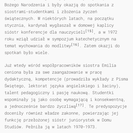
Bożego Narodzenia i były okazją do spotkania z
siostrami-studentkami i złożenia życzeń
świątecznych. W niektórych latach, na początku
stycznia, kardynał wygłaszał w domowej kaplicy
[15]
sióstr konferencje dla nauczycieli
, a w 1972
roku wziął udział w sympozjum katechetycznym na
[16]
temat wychowania do modlitwy
. Zatem okazji do
spotkań było wiele.
Już wtedy wśród współpracowników siostra Emilia
ceniona była za swe zaangażowanie w pracę
dydaktyczną, kompetencje (prowadziła wykłady z Pisma
Świętego, lektorat języka angielskiego i łaciny),
talent pedagogiczny i pasję naukową. Studentki
wspominały ją jako osobę wymagającą i konsekwentną,
[17]
a jednocześnie bardzo życzliwą
. Te predyspozycje
doceniły również władze zakonne, powierzając jej
funkcję przełożonej sióstr juniorystek w Domu
Studiów. Pełniła ją w latach 1970-1973.