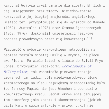
Kardynał Wojtyła żywił uznanie dla siostry Ehrlich i
jej umiejętności oraz wiedzy. Niejednokrotnie
korzystał z jej biegłej znajomości angielskiego.
Dlatego też, przygotowując się do wyjazdów do Kanady
(1969), Australii (1973) oraz Stanów Zjednoczonych
(1969, 1976), doskonalił umiejętności językowe
[18]
podczas prowadzonych przez nią konwersacji
.
Wiadomość o wyborze krakowskiego metropolity na
papieża zastała siostrę Emilię w Rzymie, na placu
św. Piotra. Po wielu latach w liście do Sylvii Prys
Jones, brytyjskiej redaktorki
Encyclopedia of
Bilingualism
, tak wspominała pierwsze reakcje
zebranych tam ludzi: „Dla międzynarodowego tłumu
zgromadzonego na Placu największą niespodzianką było
to, że nowy Papież nie jest Włochem i pochodzi z
komunistycznego kraju. Jednak określenia panującej
tam atmosfery jako »szok« i »konsternacja« [jakich
użyła Pani w swoim artykule — przyp. J.K.] nie