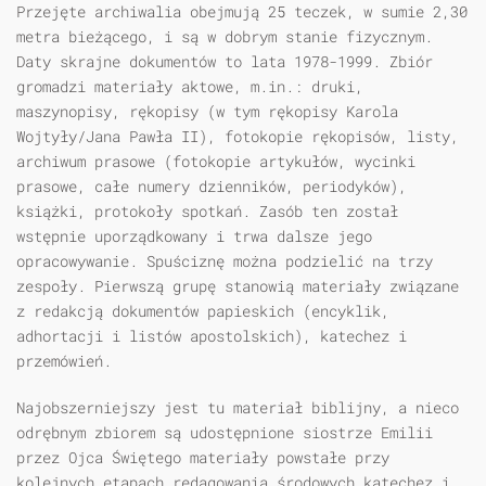
Przejęte archiwalia obejmują 25 teczek, w sumie 2,30
metra bieżącego, i są w dobrym stanie fizycznym.
Daty skrajne dokumentów to lata 1978-1999. Zbiór
gromadzi materiały aktowe, m.in.: druki,
maszynopisy, rękopisy (w tym rękopisy Karola
Wojtyły/Jana Pawła II), fotokopie rękopisów, listy,
archiwum prasowe (fotokopie artykułów, wycinki
prasowe, całe numery dzienników, periodyków),
książki, protokoły spotkań. Zasób ten został
wstępnie uporządkowany i trwa dalsze jego
opracowywanie. Spuściznę można podzielić na trzy
zespoły. Pierwszą grupę stanowią materiały związane
z redakcją dokumentów papieskich (encyklik,
adhortacji i listów apostolskich), katechez i
przemówień.
Najobszerniejszy jest tu materiał biblijny, a nieco
odrębnym zbiorem są udostępnione siostrze Emilii
przez Ojca Świętego materiały powstałe przy
kolejnych etapach redagowania środowych katechez i