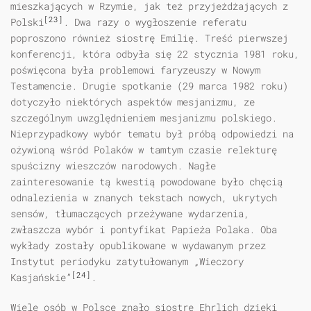
mieszkających w Rzymie, jak też przyjeżdżających z
[23]
Polski
. Dwa razy o wygłoszenie referatu
poproszono również siostrę Emilię. Treść pierwszej
konferencji, która odbyła się 22 stycznia 1981 roku,
poświęcona była problemowi faryzeuszy w Nowym
Testamencie. Drugie spotkanie (29 marca 1982 roku)
dotyczyło niektórych aspektów mesjanizmu, ze
szczególnym uwzględnieniem mesjanizmu polskiego.
Nieprzypadkowy wybór tematu był próbą odpowiedzi na
ożywioną wśród Polaków w tamtym czasie relekturę
spuścizny wieszczów narodowych. Nagłe
zainteresowanie tą kwestią powodowane było chęcią
odnalezienia w znanych tekstach nowych, ukrytych
sensów, tłumaczących przeżywane wydarzenia,
zwłaszcza wybór i pontyfikat Papieża Polaka. Oba
wykłady zostały opublikowane w wydawanym przez
Instytut periodyku zatytułowanym „Wieczory
[24]
Kasjańskie”
.
Wiele osób w Polsce znało siostrę Ehrlich dzięki