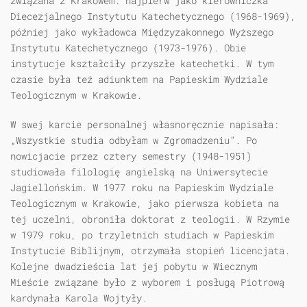
związana z Krakowem: najpierw jako kierowniczka
Diecezjalnego Instytutu Katechetycznego (1968-1969),
później jako wykładowca Międzyzakonnego Wyższego
Instytutu Katechetycznego (1973-1976). Obie
instytucje kształciły przyszłe katechetki. W tym
czasie była też adiunktem na Papieskim Wydziale
Teologicznym w Krakowie.
W swej karcie personalnej własnoręcznie napisała:
„Wszystkie studia odbyłam w Zgromadzeniu”. Po
nowicjacie przez cztery semestry (1948-1951)
studiowała filologię angielską na Uniwersytecie
Jagiellońskim. W 1977 roku na Papieskim Wydziale
Teologicznym w Krakowie, jako pierwsza kobieta na
tej uczelni, obroniła doktorat z teologii. W Rzymie
w 1979 roku, po trzyletnich studiach w Papieskim
Instytucie Biblijnym, otrzymała stopień licencjata.
Kolejne dwadzieścia lat jej pobytu w Wiecznym
Mieście związane było z wyborem i posługą Piotrową
kardynała Karola Wojtyły.