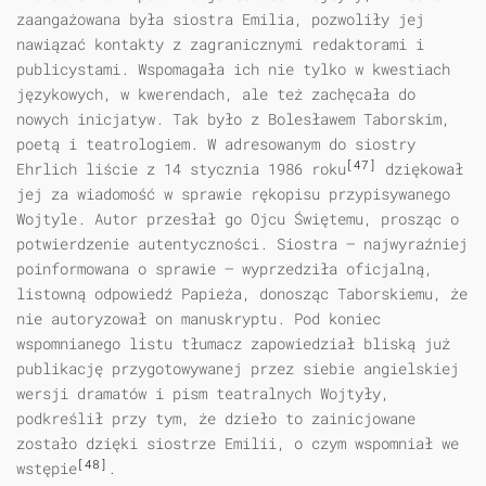
zaangażowana była siostra Emilia, pozwoliły jej
nawiązać kontakty z zagranicznymi redaktorami i
publicystami. Wspomagała ich nie tylko w kwestiach
językowych, w kwerendach, ale też zachęcała do
nowych inicjatyw. Tak było z Bolesławem Taborskim,
poetą i teatrologiem. W adresowanym do siostry
[47]
Ehrlich liście z 14 stycznia 1986 roku
dziękował
jej za wiadomość w sprawie rękopisu przypisywanego
Wojtyle. Autor przesłał go Ojcu Świętemu, prosząc o
potwierdzenie autentyczności. Siostra — najwyraźniej
poinformowana o sprawie — wyprzedziła oficjalną,
listowną odpowiedź Papieża, donosząc Taborskiemu, że
nie autoryzował on manuskryptu. Pod koniec
wspomnianego listu tłumacz zapowiedział bliską już
publikację przygotowywanej przez siebie angielskiej
wersji dramatów i pism teatralnych Wojtyły,
podkreślił przy tym, że dzieło to zainicjowane
zostało dzięki siostrze Emilii, o czym wspomniał we
[48]
wstępie
.