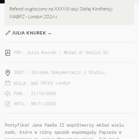
Referat wygłoszony na XXXVIII sesji Stałej Konfrencji
MABPZ - Londyn 2016 r.
JULIA KNUREK →
PDF: Julia Knurek | Wkład dr Emilii Ehrlich, urszu
INST.: Ośrodek Dokumentacji i Studiu…
|
2016
|
Londyn
SESJA: 38
PUBL.: 21/10/2020
AKTU.: 08/11/2023
Pontyfikat Jana Pawła II współtworzy wkład wielu
osób, które w różny sposób wspomagały Papieża w