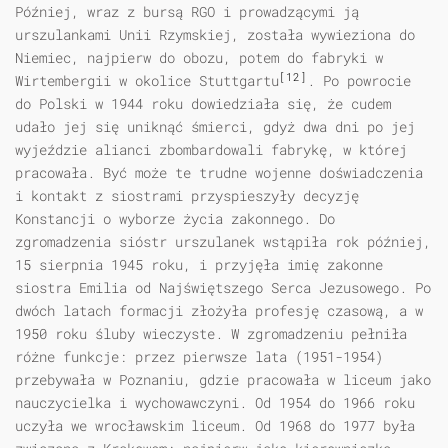
Później, wraz z bursą RGO i prowadzącymi ją
urszulankami Unii Rzymskiej, została wywieziona do
Niemiec, najpierw do obozu, potem do fabryki w
[12]
Wirtembergii w okolice Stuttgartu
. Po powrocie
do Polski w 1944 roku dowiedziała się, że cudem
udało jej się uniknąć śmierci, gdyż dwa dni po jej
wyjeździe alianci zbombardowali fabrykę, w której
pracowała. Być może te trudne wojenne doświadczenia
i kontakt z siostrami przyspieszyły decyzję
Konstancji o wyborze życia zakonnego. Do
zgromadzenia sióstr urszulanek wstąpiła rok później,
15 sierpnia 1945 roku, i przyjęła imię zakonne
siostra Emilia od Najświętszego Serca Jezusowego. Po
dwóch latach formacji złożyła profesję czasową, a w
1950 roku śluby wieczyste. W zgromadzeniu pełniła
różne funkcje: przez pierwsze lata (1951-1954)
przebywała w Poznaniu, gdzie pracowała w liceum jako
nauczycielka i wychowawczyni. Od 1954 do 1966 roku
uczyła we wrocławskim liceum. Od 1968 do 1977 była