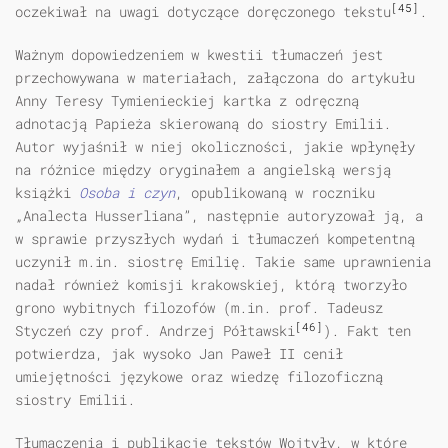
[45]
oczekiwał na uwagi dotyczące doręczonego tekstu
.
Ważnym dopowiedzeniem w kwestii tłumaczeń jest
przechowywana w materiałach, załączona do artykułu
Anny Teresy Tymienieckiej kartka z odręczną
adnotacją Papieża skierowaną do siostry Emilii.
Autor wyjaśnił w niej okoliczności, jakie wpłynęły
na różnice między oryginałem a angielską wersją
książki
Osoba i czyn
, opublikowaną w roczniku
„Analecta Husserliana”, następnie autoryzował ją, a
w sprawie przyszłych wydań i tłumaczeń kompetentną
uczynił m.in. siostrę Emilię. Takie same uprawnienia
nadał również komisji krakowskiej, którą tworzyło
grono wybitnych filozofów (m.in. prof. Tadeusz
[46]
Styczeń czy prof. Andrzej Półtawski
). Fakt ten
potwierdza, jak wysoko Jan Paweł II cenił
umiejętności językowe oraz wiedzę filozoficzną
siostry Emilii.
Tłumaczenia i publikacje tekstów Wojtyły, w które