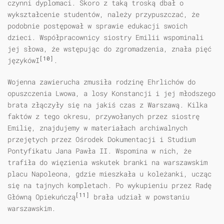
czynni dyplomaci. Skoro z taką troską dbał o
wykształcenie studentów, należy przypuszczać, że
podobnie postępował w sprawie edukacji swoich
dzieci. Współpracownicy siostry Emilii wspominali
jej słowa, że wstępując do zgromadzenia, znała pięć
[10]
językówI
.
Wojenna zawierucha zmusiła rodzinę Ehrlichów do
opuszczenia Lwowa, a losy Konstancji i jej młodszego
brata złączyły się na jakiś czas z Warszawą. Kilka
faktów z tego okresu, przywołanych przez siostrę
Emilię, znajdujemy w materiałach archiwalnych
przejętych przez Ośrodek Dokumentacji i Studium
Pontyfikatu Jana Pawła II. Wspomina w nich, że
trafiła do więzienia wskutek branki na warszawskim
placu Napoleona, gdzie mieszkała u koleżanki, ucząc
się na tajnych kompletach. Po wykupieniu przez Radę
[11]
Główną Opiekuńczą
brała udział w powstaniu
warszawskim.