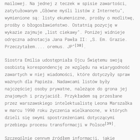
mailowej. Na jednej z teczek w spisie zawartości,
zatytułowanym „Główne myśli listów z Internetu”,
wymienione są: listy ekumeniczne, prośby o modlitwę,
prośby o błogosławieństwo. Ostatnią pozycję w
wykazie zajmuje „list ciekawy”. Poniżej widnieje
odręczna adnotacja Jana Pawła II: „S. Em. Grazie.
[38]
Przeczytałem.... oremus. JP”
.
Siostra Emilia udostępniała Ojcu Świętemu swoją
osobistą korespondencję ze względu na wiarygodność
zawartych w niej wiadomości, które dotyczyły spraw
ważnych dla Papieża. Nadawcami listów były
najczęściej osoby prywatne, należące do grona jej
znajomych i przyjaciół. Przykładem są przesłane
przez warszawskiego intelektualistę Leona Marszałka
w marcu 1990 roku życzenia wielkanocne, w których
dzieli się swymi spostrzeżeniami dotyczącymi
[39]
przebiegu procesu transformacji w Polsce
.
Szczególnie cennym źródłem informacji, jakie