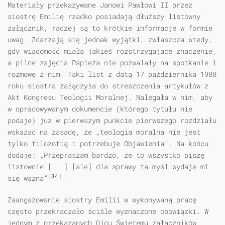
Materiały przekazywane Janowi Pawłowi II przez
siostrę Emilię rzadko posiadają dłuższy listowny
załącznik, raczej są to krótkie informacje w formie
uwag. Zdarzają się jednak wyjątki, zwłaszcza wtedy,
gdy wiadomość miała jakieś rozstrzygające znaczenie,
a pilne zajęcia Papieża nie pozwalały na spotkanie i
rozmowę z nim. Taki list z datą 17 października 1988
roku siostra załączyła do streszczenia artykułów z
Akt Kongresu Teologii Moralnej. Nalegała w nim, aby
w opracowywanym dokumencie (którego tytułu nie
podaje) już w pierwszym punkcie pierwszego rozdziału
wskazać na zasadę, że „teologia moralna nie jest
tylko filozofią i potrzebuje Objawienia”. Na końcu
dodaje: „Przepraszam bardzo, że to wszystko piszę
listownie [...] [ale] dla sprawy ta myśl wydaje mi
[34]
się ważna”
.
Zaangażowanie siostry Emilii w wykonywaną pracę
często przekraczało ściśle wyznaczone obowiązki. W
jednym z przekazanych Ojcu Świętemu załączników