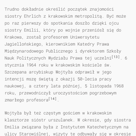
Trudno dokładnie określić początek znajomości
siostry Ehrlich z krakowskim metropolitą. Być może
po raz pierwszy do spotkania doszło dzięki ojcu
siostry Emilii, który po wojnie przeniósł się do
Krakowa, został profesorem Uniwersytetu
Jagiellońskiego, kierownikiem Katedry Prawa
Międzynarodowego Publicznego i dyrektorem Szkoły
[13]
Nauk Politycznych Wydziału Prawa tej uczelni
. 6
stycznia 1964 roku w krakowskim kościele św.
Szczepana arcybiskup Wojtyła odprawił w jego
intencji mszę świętą z okazji 50-lecia pracy
naukowej, a cztery lata później, 5 listopada 1968
roku, przewodniczył uroczystościom pogrzebowym
[14]
zmarłego profesora
.
Wojtyła był też częstym gościem w krakowskim
klasztorze sióstr urszulanek. W okresie, gdy siostra
Emilia związana była z Instytutem Katechetycznym na
ulicy Starowiślnej, wizyty te odbywały się w okresie