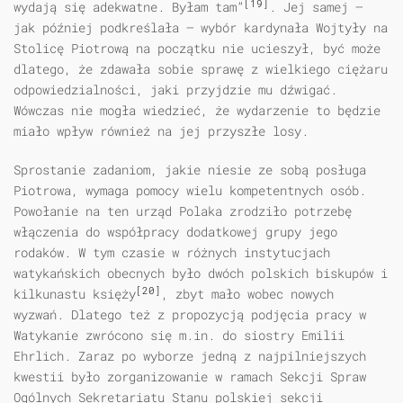
[19]
wydają się adekwatne. Byłam tam”
. Jej samej —
jak później podkreślała — wybór kardynała Wojtyły na
Stolicę Piotrową na początku nie ucieszył, być może
dlatego, że zdawała sobie sprawę z wielkiego ciężaru
odpowiedzialności, jaki przyjdzie mu dźwigać.
Wówczas nie mogła wiedzieć, że wydarzenie to będzie
miało wpływ również na jej przyszłe losy.
Sprostanie zadaniom, jakie niesie ze sobą posługa
Piotrowa, wymaga pomocy wielu kompetentnych osób.
Powołanie na ten urząd Polaka zrodziło potrzebę
włączenia do współpracy dodatkowej grupy jego
rodaków. W tym czasie w różnych instytucjach
watykańskich obecnych było dwóch polskich biskupów i
[20]
kilkunastu księży
, zbyt mało wobec nowych
wyzwań. Dlatego też z propozycją podjęcia pracy w
Watykanie zwrócono się m.in. do siostry Emilii
Ehrlich. Zaraz po wyborze jedną z najpilniejszych
kwestii było zorganizowanie w ramach Sekcji Spraw
Ogólnych Sekretariatu Stanu polskiej sekcji