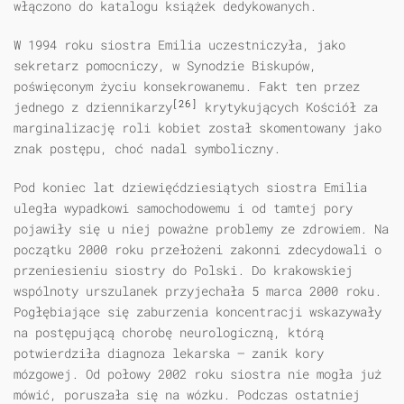
włączono do katalogu książek dedykowanych.
W 1994 roku siostra Emilia uczestniczyła, jako
sekretarz pomocniczy, w Synodzie Biskupów,
poświęconym życiu konsekrowanemu. Fakt ten przez
[26]
jednego z dziennikarzy
krytykujących Kościół za
marginalizację roli kobiet został skomentowany jako
znak postępu, choć nadal symboliczny.
Pod koniec lat dziewięćdziesiątych siostra Emilia
uległa wypadkowi samochodowemu i od tamtej pory
pojawiły się u niej poważne problemy ze zdrowiem. Na
początku 2000 roku przełożeni zakonni zdecydowali o
przeniesieniu siostry do Polski. Do krakowskiej
wspólnoty urszulanek przyjechała 5 marca 2000 roku.
Pogłębiające się zaburzenia koncentracji wskazywały
na postępującą chorobę neurologiczną, którą
potwierdziła diagnoza lekarska — zanik kory
mózgowej. Od połowy 2002 roku siostra nie mogła już
mówić, poruszała się na wózku. Podczas ostatniej