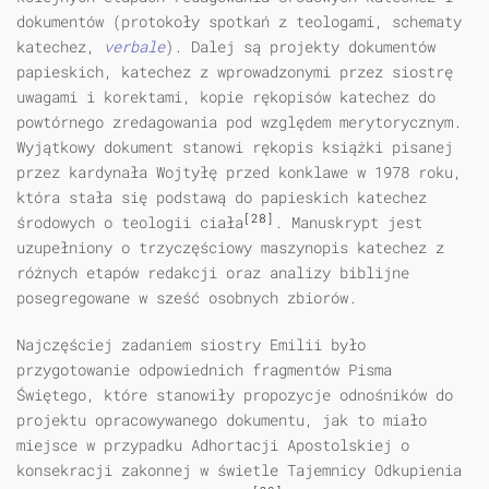
dokumentów (protokoły spotkań z teologami, schematy
katechez,
verbale
). Dalej są projekty dokumentów
papieskich, katechez z wprowadzonymi przez siostrę
uwagami i korektami, kopie rękopisów katechez do
powtórnego zredagowania pod względem merytorycznym.
Wyjątkowy dokument stanowi rękopis książki pisanej
przez kardynała Wojtyłę przed konklawe w 1978 roku,
która stała się podstawą do papieskich katechez
[28]
środowych o teologii ciała
. Manuskrypt jest
uzupełniony o trzyczęściowy maszynopis katechez z
różnych etapów redakcji oraz analizy biblijne
posegregowane w sześć osobnych zbiorów.
Najczęściej zadaniem siostry Emilii było
przygotowanie odpowiednich fragmentów Pisma
Świętego, które stanowiły propozycje odnośników do
projektu opracowywanego dokumentu, jak to miało
miejsce w przypadku Adhortacji Apostolskiej o
konsekracji zakonnej w świetle Tajemnicy Odkupienia