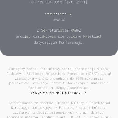
+1-773-384-3352 [ext. 2111]
WIĘCEJ INFO
UWAGA
Z Sekretariatem MABPZ
prosimy kontaktować się tylko w kwestiach
dotyczących Konferencji.
Niniejszy portal internetowy Stałej Konferencji Muzeów,
Archiwów i Bibliotek Polskich na Zachodzie (MABPZ) został
zainicjowany i był prowadzony do 2018 roku przez
pracowników Polskiego Instytutu Naukowego w Kanadzie i
Biblioteki im. Wandy Stachiewicz.
WWW.POLISHINSTITUTE.ORG
Dofinansowano ze środków Ministra Kultury i Dziedzictwa
Narodowego pochodzących z Funduszu Promocji Kultury,
uzyskanych z dopłat ustanowionych w grach objętych
monopolem państwa, zgodnie z art. 80 ust. 1 ustawy z dnia