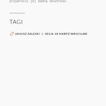
przywrócić jej dawną świetność.
TAGI
JANUSZ ZALESKI
-|-
SESJA 18 MABPZ WROCŁAW
WIĘCEJ O AUTORZE (AUTORACH)
0RAZ
POZOSTAŁE PUBLIKACJE TEGO AUTORA (ÓW)