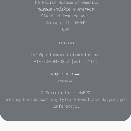
The Polish Museum of America
Muzeum Polskie w Ameryce
984 N. Milwaukee Ave.
Chicago, IL. 60642
USA
KONTAKT
info@polishmuseumofamerica.org
+1-773-384-3352 [ext. 2111]
WIĘCEJ INFO
UWAGA
Z Sekretariatem MABPZ
prosimy kontaktować się tylko w kwestiach dotyczących
Konferencji.