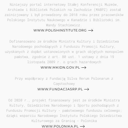
Niniejszy portal internetowy Stałej Konferencji Muzeów,
Archiwów i Bibliotek Polskich na Zachodzie (MABPZ) został
zainicjowany i był prowadzony do 2018 roku przez pracowników
Polskiego Instytutu Naukowego w Kanadzie i Biblioteki im.
Wandy Stachiewicz.
WWW.POLISHINSTITUTE.ORG
Dofinansowano ze środków Ministra Kultury i Dziedzictwa
Narodowego pochodzących z Funduszu Promocji Kultury,
uzyskanych z dopłat ustanowionych w grach objętych monopolem
państwa, zgodnie z art. 80 ust. 1 ustawy z dnia 19
listopada 2009 r. o grach hazardowych
WWW.MKIDN.GOV.PL
Przy współpracy z Fundacją Silva Rerum Polonarum z
Częstochowy
WWW.FUNDACJASRP.PL
Od 2020 r., projekt finansowany jest ze środków Ministra
Kultury, Dziedzictwa Narodowego i Sportu pochodzących z
Funduszu Promocji Kultury - państwowego funduszu celowego;
dzięki wsparciu Narodowego Instytutu Polskiego Dziedzictwa
Kulturowego za Granicą - Polonika
WWW.POLONIKA.PL