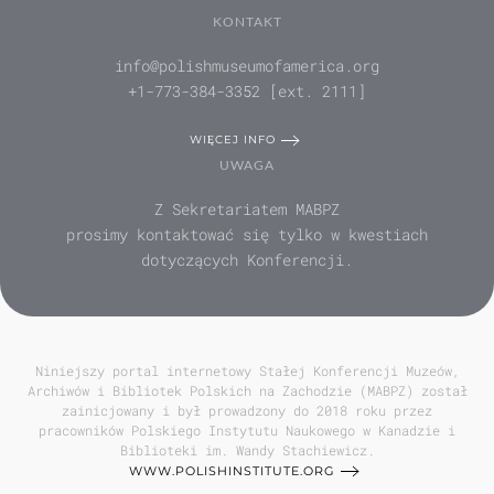
KONTAKT
info@polishmuseumofamerica.org
+1-773-384-3352 [ext. 2111]
WIĘCEJ INFO
UWAGA
Z Sekretariatem MABPZ
prosimy kontaktować się tylko w kwestiach
dotyczących Konferencji.
Niniejszy portal internetowy Stałej Konferencji Muzeów,
Archiwów i Bibliotek Polskich na Zachodzie (MABPZ) został
zainicjowany i był prowadzony do 2018 roku przez
pracowników Polskiego Instytutu Naukowego w Kanadzie i
Biblioteki im. Wandy Stachiewicz.
WWW.POLISHINSTITUTE.ORG