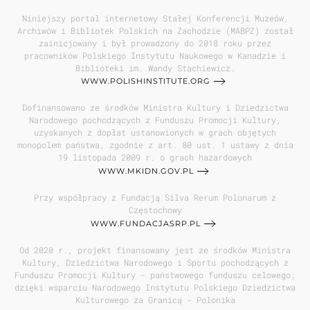
Niniejszy portal internetowy Stałej Konferencji Muzeów,
Archiwów i Bibliotek Polskich na Zachodzie (MABPZ) został
zainicjowany i był prowadzony do 2018 roku przez
pracowników Polskiego Instytutu Naukowego w Kanadzie i
Biblioteki im. Wandy Stachiewicz.
WWW.POLISHINSTITUTE.ORG
Dofinansowano ze środków Ministra Kultury i Dziedzictwa
Narodowego pochodzących z Funduszu Promocji Kultury,
uzyskanych z dopłat ustanowionych w grach objętych
monopolem państwa, zgodnie z art. 80 ust. 1 ustawy z dnia
19 listopada 2009 r. o grach hazardowych
WWW.MKIDN.GOV.PL
Przy współpracy z Fundacją Silva Rerum Polonarum z
Częstochowy
WWW.FUNDACJASRP.PL
Od 2020 r., projekt finansowany jest ze środków Ministra
Kultury, Dziedzictwa Narodowego i Sportu pochodzących z
Funduszu Promocji Kultury - państwowego funduszu celowego;
dzięki wsparciu Narodowego Instytutu Polskiego Dziedzictwa
Kulturowego za Granicą - Polonika