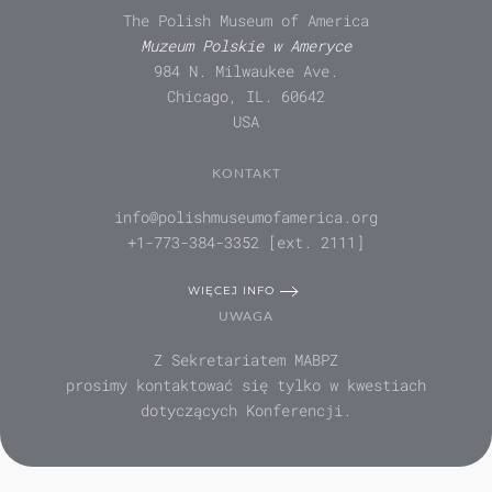
The Polish Museum of America
Muzeum Polskie w Ameryce
984 N. Milwaukee Ave.
Chicago, IL. 60642
USA
KONTAKT
info@polishmuseumofamerica.org
+1-773-384-3352 [ext. 2111]
WIĘCEJ INFO
UWAGA
Z Sekretariatem MABPZ
prosimy kontaktować się tylko w kwestiach
dotyczących Konferencji.