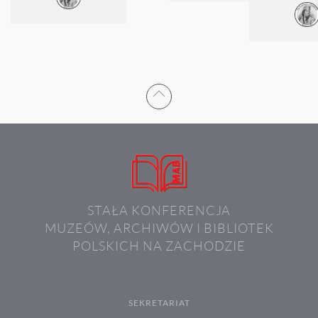
STAŁA KONFERENCJA
MUZEÓW, ARCHIWÓW I BIBLIOTEK
POLSKICH NA ZACHODZIE
SEKRETARIAT