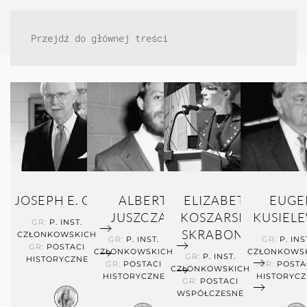
Przejdź do głównej treści
JOSEPH E. GORE
ALBERT
ELIZABETH
EUGE
JUSZCZAK
KOSZARSKI -
KUSIEL
GR:
P. INST.
SKRABONJA
CZŁONKOWSKICH
GR:
P. INST.
GR:
P. INS
GR:
POSTACI
CZŁONKOWSKICH
CZŁONKOWS
GR:
P. INST.
HISTORYCZNE
GR:
POSTACI
GR:
POSTA
CZŁONKOWSKICH
HISTORYCZNE
HISTORYCZ
GR:
POSTACI
WSPÓŁCZESNE