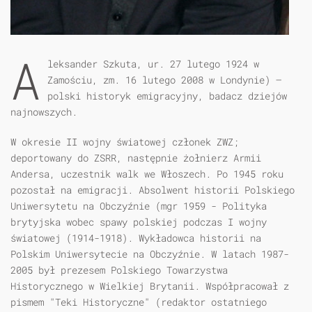
A
leksander Szkuta, ur. 27 lutego 1924 w
Zamościu, zm. 16 lutego 2008 w Londynie) –
polski historyk emigracyjny, badacz dziejów
najnowszych.
W okresie II wojny światowej członek ZWZ;
deportowany do ZSRR, następnie żołnierz Armii
Andersa, uczestnik walk we Włoszech. Po 1945 roku
pozostał na emigracji. Absolwent historii Polskiego
Uniwersytetu na Obczyźnie (mgr 1959 - Polityka
brytyjska wobec spawy polskiej podczas I wojny
światowej (1914-1918). Wykładowca historii na
Polskim Uniwersytecie na Obczyźnie. W latach 1987-
2005 był prezesem Polskiego Towarzystwa
Historycznego w Wielkiej Brytanii. Współpracował z
pismem "Teki Historyczne" (redaktor ostatniego